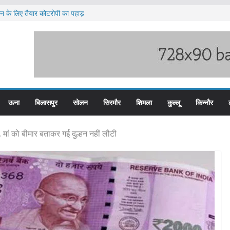
लन के लिए तैयार कोटरोपी का पहाड़
ी बारिश का अलर्ट ज़ारी
लिस के तीन कर्मचारी सस्पेंड
म बस प्लस कार्ड से होगा रियायती सफर
िरोध प्रदर्शन
ऊना
बिलासपुर
सोलन
सिरमौर
शिमला
कुल्लू
किन्नौर
ख, मां को बीमार बताकर गई दुल्हन नहीं लौटी