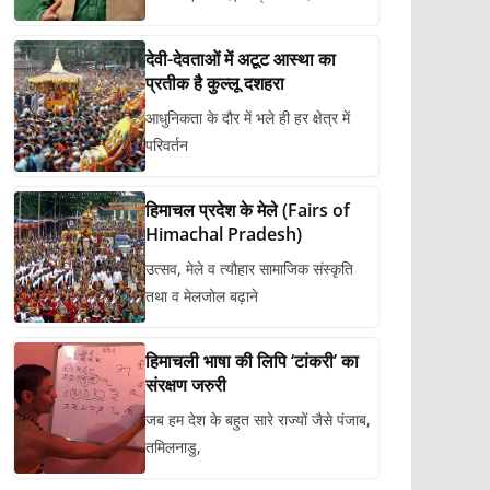
देवी-देवताओं में अटूट आस्था का
प्रतीक है कुल्लू दशहरा
आधुनिकता के दौर में भले ही हर क्षेत्र में
परिवर्तन
हिमाचल प्रदेश के मेले (Fairs of
Himachal Pradesh)
उत्सव, मेले व त्यौहार सामाजिक संस्कृति
तथा व मेलजोल बढ़ाने
हिमाचली भाषा की लिपि ‘टांकरी’ का
संरक्षण जरुरी
जब हम देश के बहुत सारे राज्यों जैसे पंजाब,
तमिलनाडु,