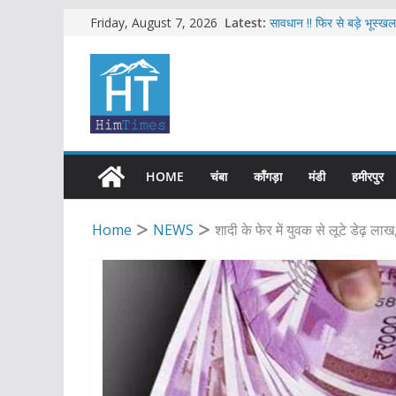
Skip
Latest:
सावधान !! फिर से बड़े भूस्ख
Friday, August 7, 2026
हिमाचल में 12 अगस्त तक भार
to
सब-इंस्पेक्टर सहित शिमला पु
content
एचआरटीसी की बसों में अब हि
शिमला में भाजपा का जोरदार व
HOME
चंबा
काँगड़ा
मंडी
हमीरपुर
Home
NEWS
शादी के फेर में युवक से लूटे डेढ़ ला