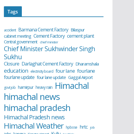
Tags
Barmana Cement Factory
Bilaspur
accident
cement plant
Cement Factory
cabinet meeting
Central government
chief minister
Chief Minister Sukhwinder Singh
Sukhu
Closure
Darlaghat Cement Factory
Dharamshala
education
four lane
fourlane
electricity board
fourlane update
four lane update
Gaggal Airport
Himachal
hamirpur
heavy rain
govt job
himachal news
himachal pradesh
Himachal Pradesh news
Himachal Weather
hrtc
hpbose
job
Kullu
kangra
jobs