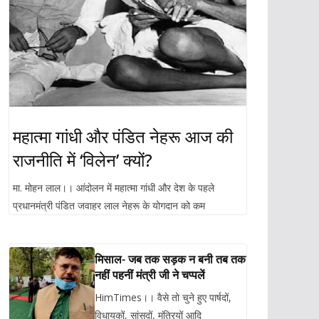
महात्मा गांधी और पंडित नेहरू आज की
राजनीति में ‘विलेन’ क्यों?
मा. मोहन लाल।। आंदोलन में महात्मा गांधी और देश के पहले
प्रधानमंत्री पंडित जवाहर लाल नेहरू के योगदान को कम
मिसाल- जब तक सड़क न बनी तब तक
नहीं पहनीं मंत्री जी ने चप्पलें
HimTimes।। वैसे तो चुने हुए पार्षदों,
विधायकों, सांसदों, मंत्रियों आदि