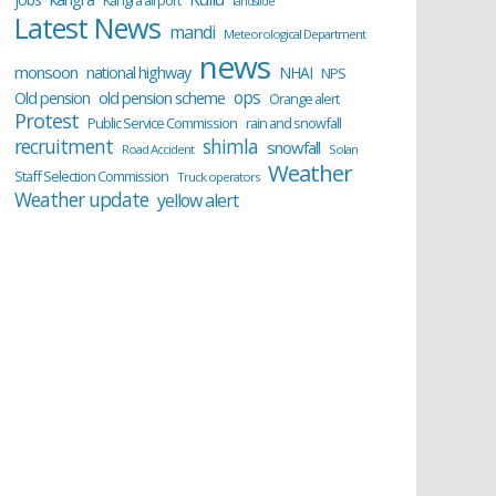
Kangra airport
landslide
Latest News
mandi
Meteorological Department
news
monsoon
national highway
NHAI
NPS
ops
old pension scheme
Old pension
Orange alert
Protest
Public Service Commission
rain and snowfall
recruitment
shimla
snowfall
Road Accident
Solan
Weather
Staff Selection Commission
Truck operators
Weather update
yellow alert