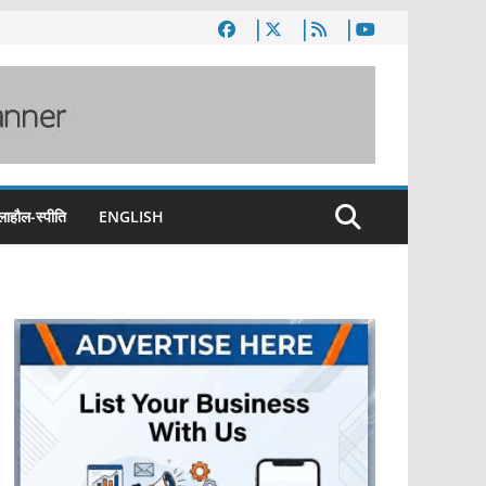
लाहौल-स्पीति
ENGLISH