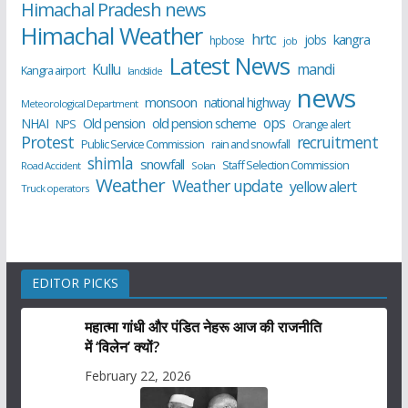
Himachal Pradesh news
Himachal Weather
hrtc
kangra
jobs
hpbose
job
Latest News
Kullu
mandi
Kangra airport
landslide
news
monsoon
national highway
Meteorological Department
ops
old pension scheme
NHAI
Old pension
NPS
Orange alert
Protest
recruitment
Public Service Commission
rain and snowfall
shimla
snowfall
Staff Selection Commission
Road Accident
Solan
Weather
Weather update
yellow alert
Truck operators
EDITOR PICKS
महात्मा गांधी और पंडित नेहरू आज की राजनीति
में ‘विलेन’ क्यों?
February 22, 2026