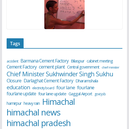
Tags
Barmana Cement Factory
Bilaspur
cabinet meeting
accident
cement plant
Cement Factory
Central government
chief minister
Chief Minister Sukhwinder Singh Sukhu
Closure
Darlaghat Cement Factory
Dharamshala
education
four lane
fourlane
electricity board
fourlane update
four lane update
Gaggal Airport
govt job
Himachal
hamirpur
heavy rain
himachal news
himachal pradesh