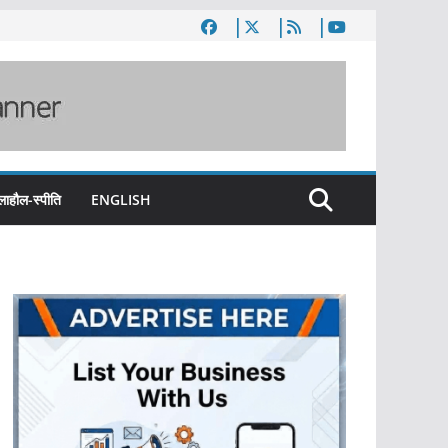
लाहौल-स्पीति
ENGLISH