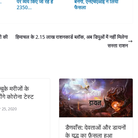
…
पर व्यय किए जा रहे हैं
बनेगी, एनएचएआई ने लिया
2350…
फैसला
ी की
हिमाचल के 2.15 लाख राशनकार्ड ब्लॉक, अब डिपुओं में नहीं मिलेगा
सस्ता राशन
चुके मरीजों के
ोंगे कोरोना टेस्ट
 25, 2020
डैणवाँस: देवताओं और डायनों
के युद्ध का फ़ैसला हुआ