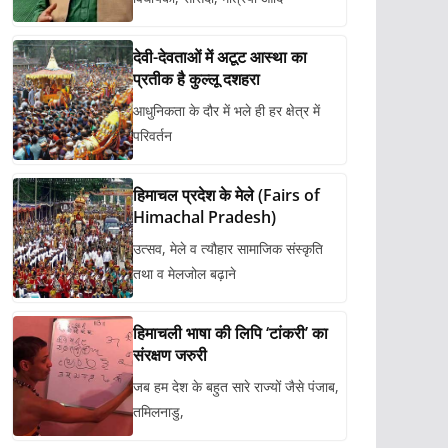
देवी-देवताओं में अटूट आस्था का
प्रतीक है कुल्लू दशहरा
आधुनिकता के दौर में भले ही हर क्षेत्र में
परिवर्तन
हिमाचल प्रदेश के मेले (Fairs of
Himachal Pradesh)
उत्सव, मेले व त्यौहार सामाजिक संस्कृति
तथा व मेलजोल बढ़ाने
हिमाचली भाषा की लिपि ‘टांकरी’ का
संरक्षण जरुरी
जब हम देश के बहुत सारे राज्यों जैसे पंजाब,
तमिलनाडु,