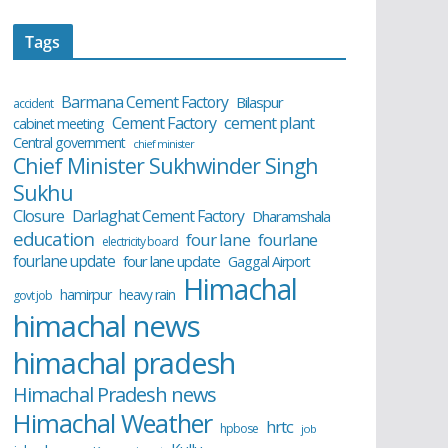
Tags
Barmana Cement Factory
Bilaspur
accident
cement plant
Cement Factory
cabinet meeting
Central government
chief minister
Chief Minister Sukhwinder Singh
Sukhu
Closure
Darlaghat Cement Factory
Dharamshala
education
four lane
fourlane
electricity board
fourlane update
four lane update
Gaggal Airport
Himachal
hamirpur
heavy rain
govt job
himachal news
himachal pradesh
Himachal Pradesh news
Himachal Weather
hrtc
hpbose
job