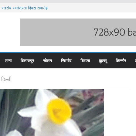
य स्तरीय स्वतंत्रता दिवस समारोह
दों के लिए आवेदन आमंत्रित
ारी बारिश का अलर्ट ज़ारी
ेटवर्क में यूपी और पंजाब से जुड़े मुख्य सप्लायर गिरफ्त
टीजीटी को मिलेगा संशोधित वेतन लाभ
ऊना
बिलासपुर
सोलन
सिरमौर
शिमला
कुल्लू
किन्नौर
 दिल्ली