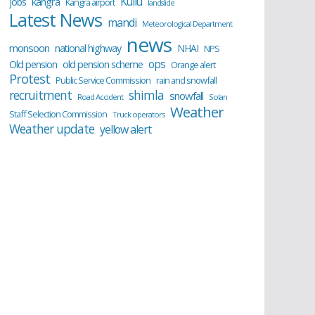
Kullu
kangra
jobs
Kangra airport
landslide
Latest News
mandi
Meteorological Department
news
monsoon
national highway
NHAI
NPS
ops
old pension scheme
Old pension
Orange alert
Protest
Public Service Commission
rain and snowfall
recruitment
shimla
snowfall
Road Accident
Solan
Weather
Staff Selection Commission
Truck operators
Weather update
yellow alert