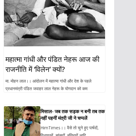
महात्मा गांधी और पंडित नेहरू आज की
राजनीति में ‘विलेन’ क्यों?
मा. मोहन लाल।। आंदोलन में महात्मा गांधी और देश के पहले
प्रधानमंत्री पंडित जवाहर लाल नेहरू के योगदान को कम
मिसाल- जब तक सड़क न बनी तब तक
नहीं पहनीं मंत्री जी ने चप्पलें
HimTimes।। वैसे तो चुने हुए पार्षदों,
विधायकों, सांसदों, मंत्रियों आदि