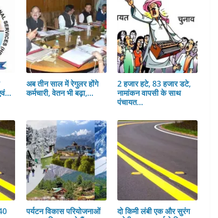
स
अब तीन साल में रेगुलर होंगे
2 हजार हटे, 83 हजार डटे,
एवं…
कर्मचारी, वेतन भी बढ़ा,…
नामांकन वापसी के साथ
पंचायत…
 40
पर्यटन विकास परियोजनाओं
दो किमी लंबी एक और सुरंग