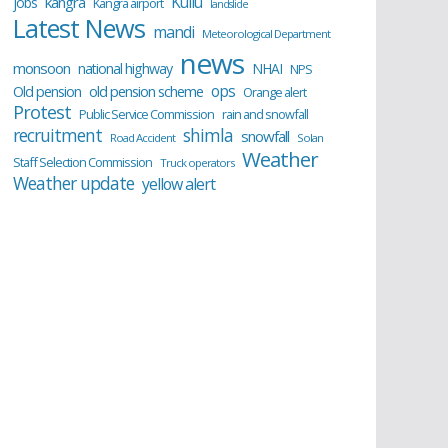
Kullu
kangra
jobs
Kangra airport
landslide
Latest News
mandi
Meteorological Department
news
monsoon
national highway
NHAI
NPS
ops
old pension scheme
Old pension
Orange alert
Protest
Public Service Commission
rain and snowfall
recruitment
shimla
snowfall
Road Accident
Solan
Weather
Staff Selection Commission
Truck operators
Weather update
yellow alert