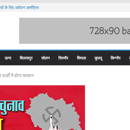
 पदों के लिए आवेदन आमंत्रित
 भारी बारिश का अलर्ट ज़ारी
 पुलिस के तीन कर्मचारी सस्पेंड
त टीजीटी को मिलेगा संशोधित वेतन लाभ
ज्य स्तरीय स्वतंत्रता दिवस समारोह
ऊना
बिलासपुर
सोलन
सिरमौर
शिमला
कुल्लू
किन्नौर
र्डों में होगा मतदान