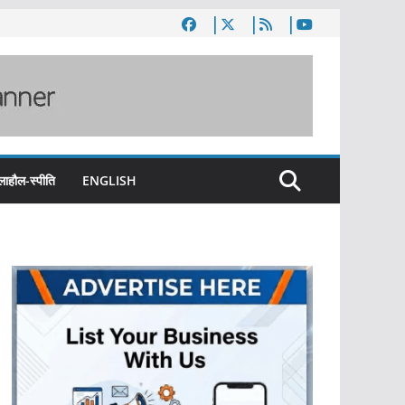
लाहौल-स्पीति
ENGLISH