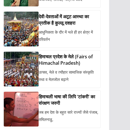
देवी-देवताओं में अटूट आस्था का
प्रतीक है कुल्लू दशहरा
आधुनिकता के दौर में भले ही हर क्षेत्र में
परिवर्तन
हिमाचल प्रदेश के मेले (Fairs of
Himachal Pradesh)
उत्सव, मेले व त्यौहार सामाजिक संस्कृति
तथा व मेलजोल बढ़ाने
हिमाचली भाषा की लिपि ‘टांकरी’ का
संरक्षण जरुरी
जब हम देश के बहुत सारे राज्यों जैसे पंजाब,
तमिलनाडु,