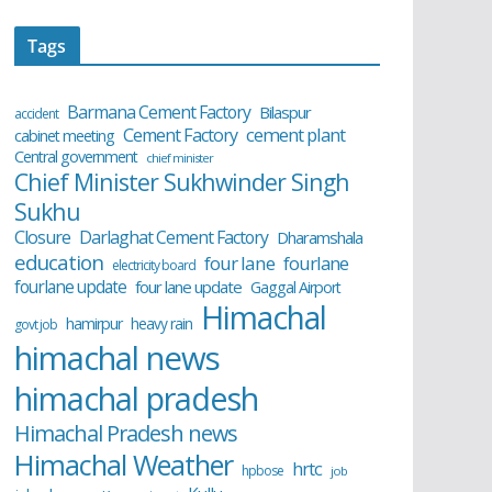
Tags
Barmana Cement Factory
Bilaspur
accident
cement plant
Cement Factory
cabinet meeting
Central government
chief minister
Chief Minister Sukhwinder Singh
Sukhu
Closure
Darlaghat Cement Factory
Dharamshala
education
four lane
fourlane
electricity board
fourlane update
four lane update
Gaggal Airport
Himachal
hamirpur
heavy rain
govt job
himachal news
himachal pradesh
Himachal Pradesh news
Himachal Weather
hrtc
hpbose
job