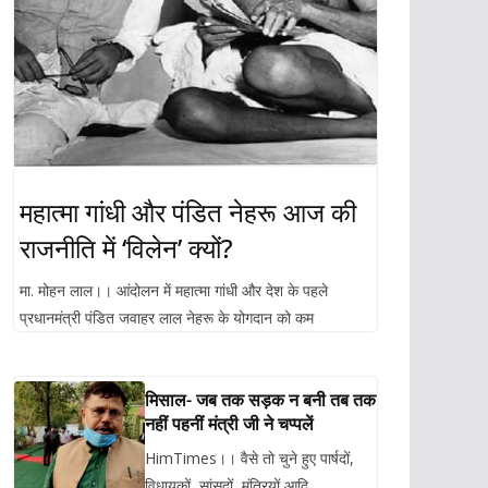
महात्मा गांधी और पंडित नेहरू आज की
राजनीति में ‘विलेन’ क्यों?
मा. मोहन लाल।। आंदोलन में महात्मा गांधी और देश के पहले
प्रधानमंत्री पंडित जवाहर लाल नेहरू के योगदान को कम
मिसाल- जब तक सड़क न बनी तब तक
नहीं पहनीं मंत्री जी ने चप्पलें
HimTimes।। वैसे तो चुने हुए पार्षदों,
विधायकों, सांसदों, मंत्रियों आदि