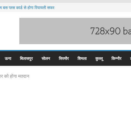
म बस प्लस कार्ड से होगा रियायती सफर
िरोध प्रदर्शन
लन के लिए तैयार कोटरोपी का पहाड़
ी बारिश का अलर्ट ज़ारी
लिस के तीन कर्मचारी सस्पेंड
ऊना
बिलासपुर
सोलन
सिरमौर
शिमला
कुल्लू
किन्नौर
वार को होगा मतदान