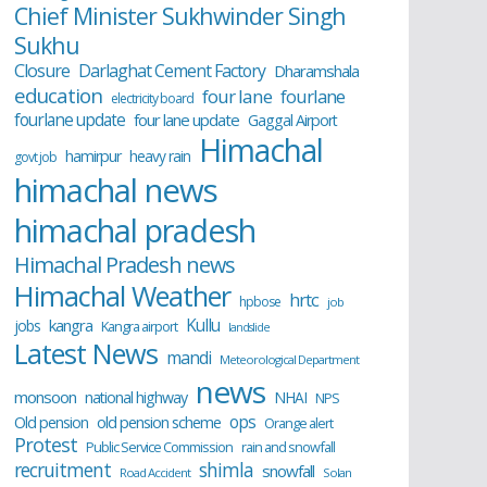
Chief Minister Sukhwinder Singh
Sukhu
Closure
Darlaghat Cement Factory
Dharamshala
education
four lane
fourlane
electricity board
fourlane update
four lane update
Gaggal Airport
Himachal
hamirpur
heavy rain
govt job
himachal news
himachal pradesh
Himachal Pradesh news
Himachal Weather
hrtc
hpbose
job
Kullu
kangra
jobs
Kangra airport
landslide
Latest News
mandi
Meteorological Department
news
monsoon
national highway
NHAI
NPS
ops
old pension scheme
Old pension
Orange alert
Protest
Public Service Commission
rain and snowfall
recruitment
shimla
snowfall
Road Accident
Solan