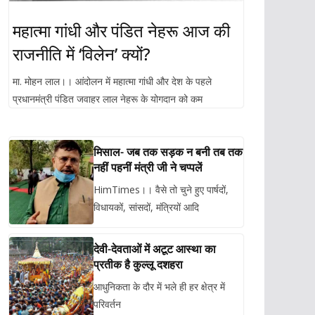
महात्मा गांधी और पंडित नेहरू आज की
राजनीति में ‘विलेन’ क्यों?
मा. मोहन लाल।। आंदोलन में महात्मा गांधी और देश के पहले
प्रधानमंत्री पंडित जवाहर लाल नेहरू के योगदान को कम
मिसाल- जब तक सड़क न बनी तब तक
नहीं पहनीं मंत्री जी ने चप्पलें
HimTimes।। वैसे तो चुने हुए पार्षदों,
विधायकों, सांसदों, मंत्रियों आदि
देवी-देवताओं में अटूट आस्था का
प्रतीक है कुल्लू दशहरा
आधुनिकता के दौर में भले ही हर क्षेत्र में
परिवर्तन