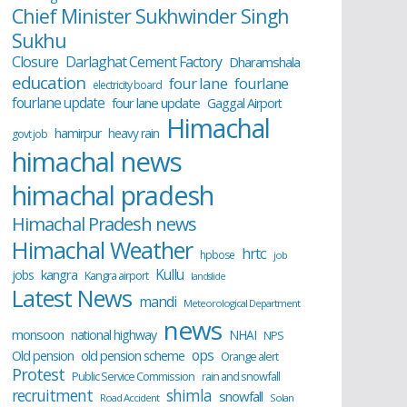
Chief Minister Sukhwinder Singh
Sukhu
Closure
Darlaghat Cement Factory
Dharamshala
education
four lane
fourlane
electricity board
fourlane update
four lane update
Gaggal Airport
Himachal
hamirpur
heavy rain
govt job
himachal news
himachal pradesh
Himachal Pradesh news
Himachal Weather
hrtc
hpbose
job
Kullu
kangra
jobs
Kangra airport
landslide
Latest News
mandi
Meteorological Department
news
monsoon
national highway
NHAI
NPS
ops
old pension scheme
Old pension
Orange alert
Protest
Public Service Commission
rain and snowfall
recruitment
shimla
snowfall
Road Accident
Solan