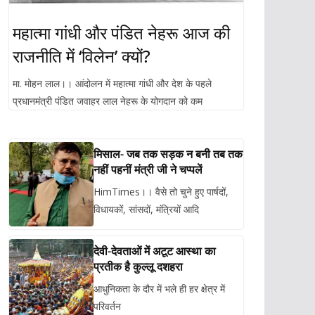
महात्मा गांधी और पंडित नेहरू आज की
राजनीति में ‘विलेन’ क्यों?
मा. मोहन लाल।। आंदोलन में महात्मा गांधी और देश के पहले
प्रधानमंत्री पंडित जवाहर लाल नेहरू के योगदान को कम
मिसाल- जब तक सड़क न बनी तब तक
नहीं पहनीं मंत्री जी ने चप्पलें
HimTimes।। वैसे तो चुने हुए पार्षदों,
विधायकों, सांसदों, मंत्रियों आदि
देवी-देवताओं में अटूट आस्था का
प्रतीक है कुल्लू दशहरा
आधुनिकता के दौर में भले ही हर क्षेत्र में
परिवर्तन