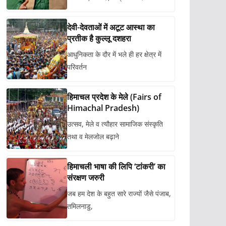
देवी-देवताओं में अटूट आस्था का
प्रतीक है कुल्लू दशहरा
आधुनिकता के दौर में भले ही हर क्षेत्र में
परिवर्तन
हिमाचल प्रदेश के मेले (Fairs of
Himachal Pradesh)
उत्सव, मेले व त्यौहार सामाजिक संस्कृति
तथा व मेलजोल बढ़ाने
हिमाचली भाषा की लिपि ‘टांकरी’ का
संरक्षण जरुरी
जब हम देश के बहुत सारे राज्यों जैसे पंजाब,
तमिलनाडु,