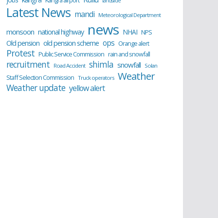
Kangra airport
landslide
Latest News
mandi
Meteorological Department
news
monsoon
national highway
NHAI
NPS
ops
old pension scheme
Old pension
Orange alert
Protest
Public Service Commission
rain and snowfall
recruitment
shimla
snowfall
Road Accident
Solan
Weather
Staff Selection Commission
Truck operators
Weather update
yellow alert