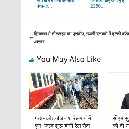
नामांकन वापसी के साथ
पर व्यय किए जा रहे हैं
पंचायत…
2350…
हिमाचल में शीतलहर का प्रकोप, ऊपरी इलाकों में हल्की बर्फब
आसार
You May Also Like
पठानकोट-बैजनाथ रेलमार्ग में
सीएम सुक
पुनः जल्द शुरू होगी रेल सेवा
को दीं 