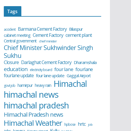
Tags
Barmana Cement Factory
Bilaspur
accident
cement plant
Cement Factory
cabinet meeting
Central government
chief minister
Chief Minister Sukhwinder Singh
Sukhu
Closure
Darlaghat Cement Factory
Dharamshala
education
four lane
fourlane
electricity board
fourlane update
four lane update
Gaggal Airport
Himachal
hamirpur
heavy rain
govt job
himachal news
himachal pradesh
Himachal Pradesh news
Himachal Weather
hrtc
hpbose
job
Kullu
kangra
jobs