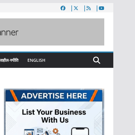
लाहौल-स्पीति
ENGLISH