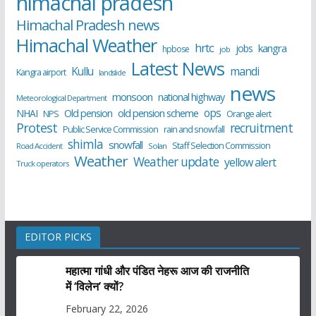
himachal pradesh
Himachal Pradesh news
Himachal Weather
hrtc
kangra
jobs
hpbose
job
Latest News
Kullu
mandi
Kangra airport
landslide
news
monsoon
national highway
Meteorological Department
ops
old pension scheme
NHAI
Old pension
NPS
Orange alert
Protest
recruitment
Public Service Commission
rain and snowfall
shimla
snowfall
Staff Selection Commission
Road Accident
Solan
Weather
Weather update
yellow alert
Truck operators
EDITOR PICKS
महात्मा गांधी और पंडित नेहरू आज की राजनीति
में ‘विलेन’ क्यों?
February 22, 2026