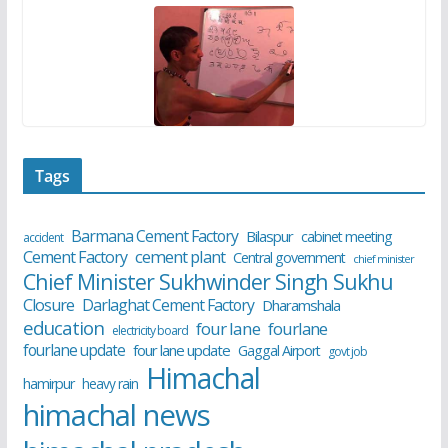
Tags
Barmana Cement Factory
Bilaspur
cabinet meeting
accident
cement plant
Cement Factory
Central government
chief minister
Chief Minister Sukhwinder Singh Sukhu
Closure
Darlaghat Cement Factory
Dharamshala
education
four lane
fourlane
electricity board
fourlane update
four lane update
Gaggal Airport
govt job
Himachal
hamirpur
heavy rain
himachal news