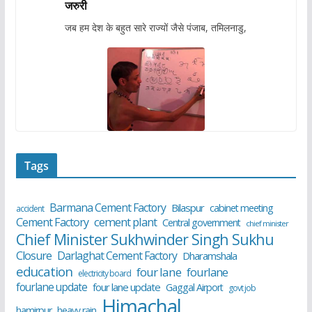
जरुरी
जब हम देश के बहुत सारे राज्यों जैसे पंजाब, तमिलनाडु,
Tags
Barmana Cement Factory
Bilaspur
cabinet meeting
accident
cement plant
Cement Factory
Central government
chief minister
Chief Minister Sukhwinder Singh Sukhu
Closure
Darlaghat Cement Factory
Dharamshala
education
four lane
fourlane
electricity board
fourlane update
four lane update
Gaggal Airport
govt job
Himachal
hamirpur
heavy rain