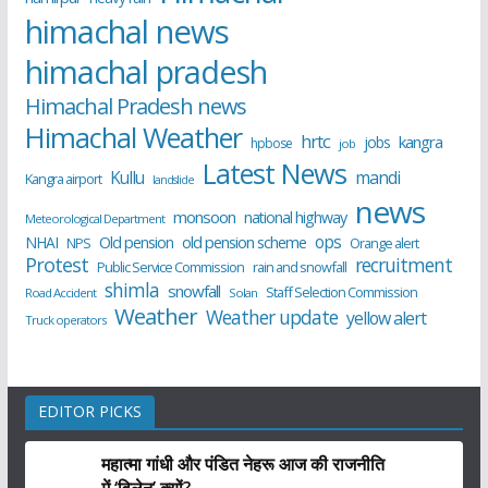
himachal news
himachal pradesh
Himachal Pradesh news
Himachal Weather
hrtc
kangra
jobs
hpbose
job
Latest News
Kullu
mandi
Kangra airport
landslide
news
monsoon
national highway
Meteorological Department
ops
old pension scheme
NHAI
Old pension
NPS
Orange alert
Protest
recruitment
Public Service Commission
rain and snowfall
shimla
snowfall
Staff Selection Commission
Road Accident
Solan
Weather
Weather update
yellow alert
Truck operators
EDITOR PICKS
महात्मा गांधी और पंडित नेहरू आज की राजनीति