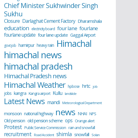
Chief Minister Sukhwinder Singh
Sukhu
Closure
Darlaghat Cement Factory
Dharamshala
education
four lane
fourlane
electricity board
fourlane update
four lane update
Gaggal Airport
Himachal
hamirpur
heavy rain
govt job
himachal news
himachal pradesh
Himachal Pradesh news
Himachal Weather
hrtc
hpbose
job
Kullu
kangra
jobs
Kangra airport
landslide
Latest News
mandi
Meteorological Department
news
monsoon
national highway
NHAI
NPS
ops
old pension scheme
Old pension
Orange alert
Protest
Public Service Commission
rain and snowfall
recruitment
shimla
snowfall
Road Accident
Solan