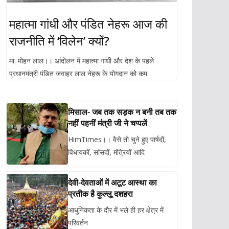
महात्मा गांधी और पंडित नेहरू आज की
राजनीति में ‘विलेन’ क्यों?
मा. मोहन लाल।। आंदोलन में महात्मा गांधी और देश के पहले
प्रधानमंत्री पंडित जवाहर लाल नेहरू के योगदान को कम
मिसाल- जब तक सड़क न बनी तब तक
नहीं पहनीं मंत्री जी ने चप्पलें
HimTimes।। वैसे तो चुने हुए पार्षदों,
विधायकों, सांसदों, मंत्रियों आदि
देवी-देवताओं में अटूट आस्था का
प्रतीक है कुल्लू दशहरा
आधुनिकता के दौर में भले ही हर क्षेत्र में
परिवर्तन