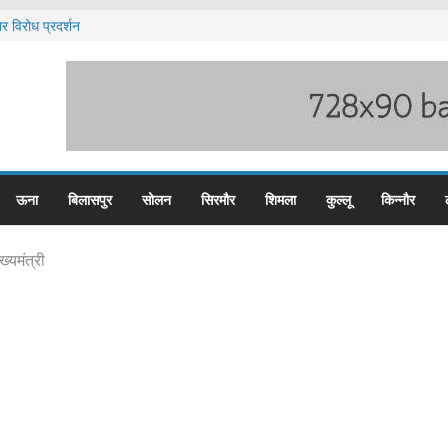
र विरोध प्रदर्शन
 पदों के लिए आवेदन आमंत्रित
 भारी बारिश का अलर्ट ज़ारी
 पुलिस के तीन कर्मचारी सस्पेंड
 हिम बस प्लस कार्ड से होगा रियायती सफर
ऊना
बिलासपुर
सोलन
सिरमौर
शिमला
कुल्लू
किन्नौर
ख्यमंत्री