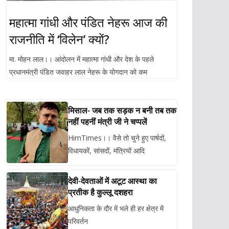
महात्मा गांधी और पंडित नेहरू आज की
राजनीति में ‘विलेन’ क्यों?
मा. मोहन लाल।। आंदोलन में महात्मा गांधी और देश के पहले
प्रधानमंत्री पंडित जवाहर लाल नेहरू के योगदान को कम
मिसाल- जब तक सड़क न बनी तब तक
नहीं पहनीं मंत्री जी ने चप्पलें
HimTimes।। वैसे तो चुने हुए पार्षदों,
विधायकों, सांसदों, मंत्रियों आदि
देवी-देवताओं में अटूट आस्था का
प्रतीक है कुल्लू दशहरा
आधुनिकता के दौर में भले ही हर क्षेत्र में
परिवर्तन