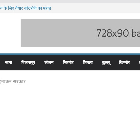
लन के लिए तैयार कोटरोपी का पहाड़
ी बारिश का अलर्ट ज़ारी
लिस के तीन कर्मचारी सस्पेंड
म बस प्लस कार्ड से होगा रियायती सफर
िरोध प्रदर्शन
ऊना
बिलासपुर
सोलन
सिरमौर
शिमला
कुल्लू
किन्नौर
 हिमाचल सरकार