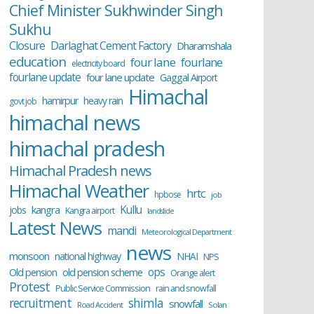
Chief Minister Sukhwinder Singh
Sukhu
Closure
Darlaghat Cement Factory
Dharamshala
education
four lane
fourlane
electricity board
fourlane update
four lane update
Gaggal Airport
Himachal
hamirpur
heavy rain
govt job
himachal news
himachal pradesh
Himachal Pradesh news
Himachal Weather
hrtc
hpbose
job
Kullu
kangra
jobs
Kangra airport
landslide
Latest News
mandi
Meteorological Department
news
monsoon
national highway
NHAI
NPS
ops
old pension scheme
Old pension
Orange alert
Protest
Public Service Commission
rain and snowfall
recruitment
shimla
snowfall
Road Accident
Solan