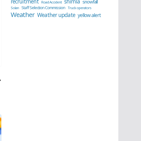
recruitment
shimla
snowfall
Road Accident
Staff Selection Commission
Solan
Truck operators
Weather
Weather update
yellow alert