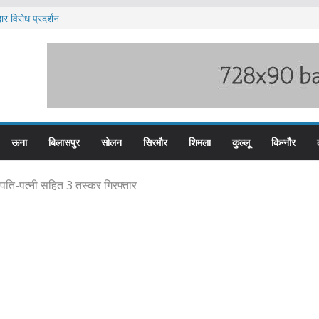
ार विरोध प्रदर्शन
ूस्खलन के लिए तैयार कोटरोपी का पहाड़
े बड़ी हेरोइन की खेप बरामद
ा पुलिस के तीन कर्मचारी सस्पेंड
ब हिम बस प्लस कार्ड से होगा रियायती सफर
ऊना
बिलासपुर
सोलन
सिरमौर
शिमला
कुल्लू
किन्नौर
 पति-पत्नी सहित 3 तस्कर गिरफ्तार