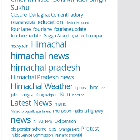
Sukhu
Closure
Darlaghat Cement Factory
education
Dharamshala
electricity board
four lane
fourlane
fourlane update
four lane update
Gaggal Airport
hamirpur
govt job
Himachal
heavy rain
himachal news
himachal pradesh
Himachal Pradesh news
Himachal Weather
hrtc
hpbose
job
Kullu
kangra
jobs
Kangra airport
landslide
Latest News
mandi
monsoon
national highway
Meteorological Department
news
NHAI
Old pension
NPS
Protest
ops
old pension scheme
Orange alert
Public Service Commission
rain and snowfall