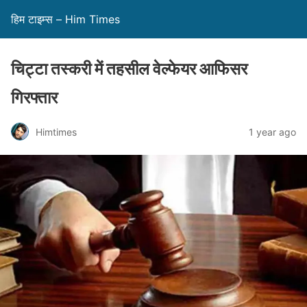
हिम टाइम्स – Him Times
चिट्टा तस्करी में तहसील वेल्फेयर आफिसर
गिरफ्तार
Himtimes
1 year ago