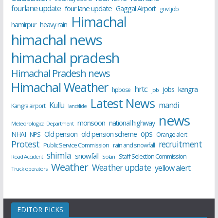
fourlane update
four lane update
Gaggal Airport
govt job
Himachal
hamirpur
heavy rain
himachal news
himachal pradesh
Himachal Pradesh news
Himachal Weather
hrtc
kangra
jobs
hpbose
job
Latest News
Kullu
mandi
Kangra airport
landslide
news
monsoon
national highway
Meteorological Department
ops
old pension scheme
NHAI
Old pension
NPS
Orange alert
Protest
recruitment
Public Service Commission
rain and snowfall
shimla
snowfall
Staff Selection Commission
Road Accident
Solan
Weather
Weather update
yellow alert
Truck operators
EDITOR PICKS