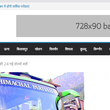
में होंगी वार्षिक परीक्षाएं
ब हिम बस प्लस कार्ड से होगा रियायती सफर
ार विरोध प्रदर्शन
ूस्खलन के लिए तैयार कोटरोपी का पहाड़
े बड़ी हेरोइन की खेप बरामद
ऊना
बिलासपुर
सोलन
सिरमौर
शिमला
कुल्लू
किन्नौर
की 24 नई वोल्वो बसें