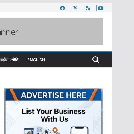
लाहौल-स्पीति
ENGLISH