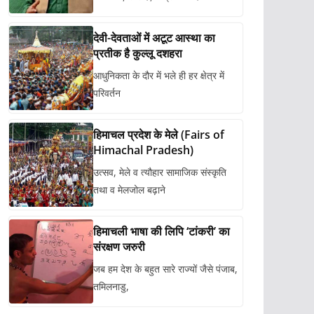
देवी-देवताओं में अटूट आस्था का
प्रतीक है कुल्लू दशहरा
आधुनिकता के दौर में भले ही हर क्षेत्र में
परिवर्तन
हिमाचल प्रदेश के मेले (Fairs of
Himachal Pradesh)
उत्सव, मेले व त्यौहार सामाजिक संस्कृति
तथा व मेलजोल बढ़ाने
हिमाचली भाषा की लिपि ‘टांकरी’ का
संरक्षण जरुरी
जब हम देश के बहुत सारे राज्यों जैसे पंजाब,
तमिलनाडु,