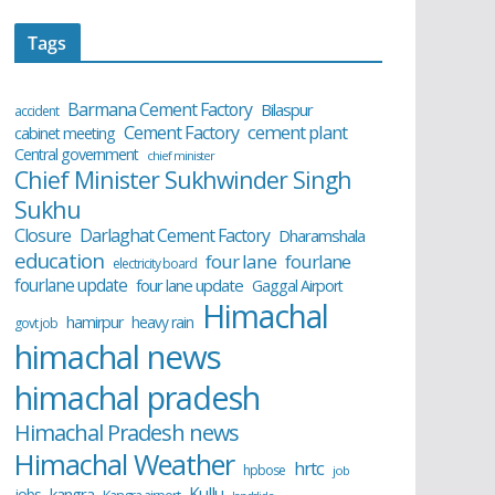
Tags
Barmana Cement Factory
Bilaspur
accident
cement plant
Cement Factory
cabinet meeting
Central government
chief minister
Chief Minister Sukhwinder Singh
Sukhu
Closure
Darlaghat Cement Factory
Dharamshala
education
four lane
fourlane
electricity board
fourlane update
four lane update
Gaggal Airport
Himachal
hamirpur
heavy rain
govt job
himachal news
himachal pradesh
Himachal Pradesh news
Himachal Weather
hrtc
hpbose
job
Kullu
kangra
jobs