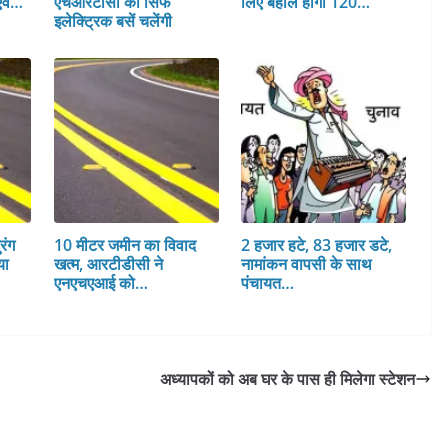
एवं…
एचआरटीसी की सिर्फ
लिए बहाल होंगी 120…
इलेक्ट्रिक बसें चलेंगी
रंग
10 मीटर जमीन का विवाद
2 हजार हटे, 83 हजार डटे,
या
खत्म, आरटीडीसी ने
नामांकन वापसी के साथ
एनएचएआई को…
पंचायत…
अध्यापकों को अब घर के पास ही मिलेगा स्टेशन