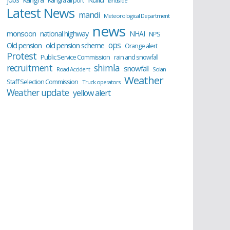
Kangra airport
landslide
Latest News
mandi
Meteorological Department
news
monsoon
national highway
NHAI
NPS
ops
old pension scheme
Old pension
Orange alert
Protest
Public Service Commission
rain and snowfall
recruitment
shimla
snowfall
Road Accident
Solan
Weather
Staff Selection Commission
Truck operators
Weather update
yellow alert