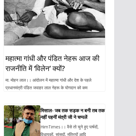
महात्मा गांधी और पंडित नेहरू आज की
राजनीति में ‘विलेन’ क्यों?
मा. मोहन लाल।। आंदोलन में महात्मा गांधी और देश के पहले
प्रधानमंत्री पंडित जवाहर लाल नेहरू के योगदान को कम
मिसाल- जब तक सड़क न बनी तब तक
नहीं पहनीं मंत्री जी ने चप्पलें
HimTimes।। वैसे तो चुने हुए पार्षदों,
विधायकों, सांसदों, मंत्रियों आदि