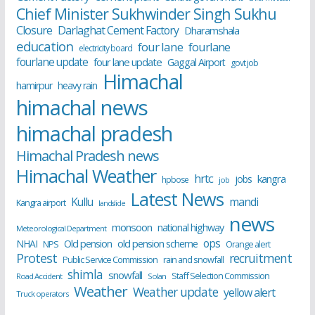
Chief Minister Sukhwinder Singh Sukhu
Closure
Darlaghat Cement Factory
Dharamshala
education
four lane
fourlane
electricity board
fourlane update
four lane update
Gaggal Airport
govt job
Himachal
hamirpur
heavy rain
himachal news
himachal pradesh
Himachal Pradesh news
Himachal Weather
hrtc
kangra
jobs
hpbose
job
Latest News
Kullu
mandi
Kangra airport
landslide
news
monsoon
national highway
Meteorological Department
ops
old pension scheme
NHAI
Old pension
NPS
Orange alert
Protest
recruitment
Public Service Commission
rain and snowfall
shimla
snowfall
Staff Selection Commission
Road Accident
Solan
Weather
Weather update
yellow alert
Truck operators