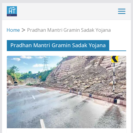
Skip
to
content
Home
Pradhan Mantri Gramin Sadak Yojana
Pradhan Mantri Gramin Sadak Yojana