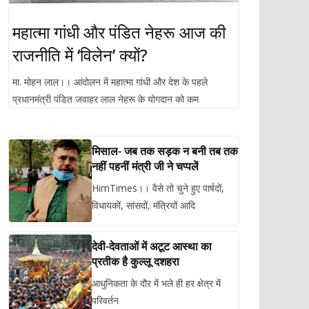
महात्मा गांधी और पंडित नेहरू आज की
राजनीति में ‘विलेन’ क्यों?
मा. मोहन लाल।। आंदोलन में महात्मा गांधी और देश के पहले
प्रधानमंत्री पंडित जवाहर लाल नेहरू के योगदान को कम
मिसाल- जब तक सड़क न बनी तब तक
नहीं पहनीं मंत्री जी ने चप्पलें
HimTimes।। वैसे तो चुने हुए पार्षदों,
विधायकों, सांसदों, मंत्रियों आदि
देवी-देवताओं में अटूट आस्था का
प्रतीक है कुल्लू दशहरा
आधुनिकता के दौर में भले ही हर क्षेत्र में
परिवर्तन