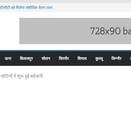
टीजीटी को मिलेगा संशोधित वेतन लाभ
य स्तरीय स्वतंत्रता दिवस समारोह
दों के लिए आवेदन आमंत्रित
ंचाई योजनाएं होंगी सौर ऊर्जा से संचालित
ेटवर्क में यूपी और पंजाब से जुड़े मुख्य सप्लायर गिरफ्त
ऊना
बिलासपुर
सोलन
सिरमौर
शिमला
कुल्लू
किन्नौर
ियों में शुरू हुई बर्फ़बारी