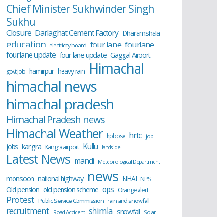
Chief Minister Sukhwinder Singh
Sukhu
Closure
Darlaghat Cement Factory
Dharamshala
education
four lane
fourlane
electricity board
fourlane update
four lane update
Gaggal Airport
Himachal
hamirpur
heavy rain
govt job
himachal news
himachal pradesh
Himachal Pradesh news
Himachal Weather
hrtc
hpbose
job
Kullu
kangra
jobs
Kangra airport
landslide
Latest News
mandi
Meteorological Department
news
monsoon
national highway
NHAI
NPS
ops
old pension scheme
Old pension
Orange alert
Protest
Public Service Commission
rain and snowfall
recruitment
shimla
snowfall
Road Accident
Solan