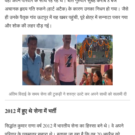
वहीं अपने परिवार के साथ रह रहे थे। बीते गुरुवार सुबह करीब 8 बजे
अचानक हृदय गति रुकने (हार्ट अटैक) के कारण उनका निधन हो गया। जैसे
ही उनके पैतृक गांव ऊटपुर में यह खबर पहुंची, पूरे क्षेत्र में सन्नाटा पसर गया
और शोक की लहर दौड़ गई।
अंतिम विदाई के समय सेना की टुकड़ी ने शस्त्र उल्टे कर अपने साथी को सलामी दी
2012 में हुए थे सेना में भर्ती
सिद्धांत कुमार राणा वर्ष 2012 में भारतीय सेना का हिस्सा बने थे। वे अपने
परिवार के एकमात्र सहारा थे। बताया जा रहा है कि वह 20 अप्रैल को