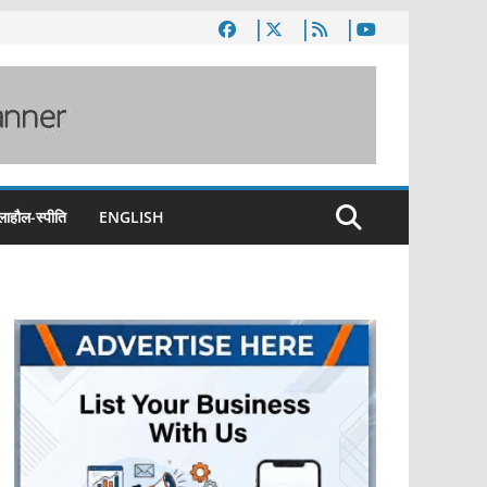
लाहौल-स्पीति
ENGLISH