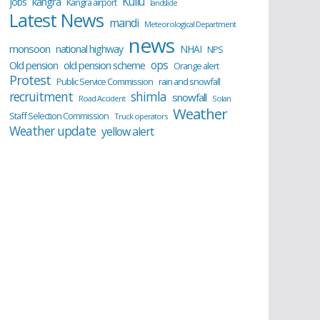
Kullu
kangra
jobs
Kangra airport
landslide
Latest News
mandi
Meteorological Department
news
monsoon
national highway
NHAI
NPS
ops
old pension scheme
Old pension
Orange alert
Protest
Public Service Commission
rain and snowfall
recruitment
shimla
snowfall
Road Accident
Solan
Weather
Staff Selection Commission
Truck operators
Weather update
yellow alert