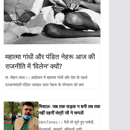
महात्मा गांधी और पंडित नेहरू आज की
राजनीति में ‘विलेन’ क्यों?
मा. मोहन लाल।। आंदोलन में महात्मा गांधी और देश के पहले
प्रधानमंत्री पंडित जवाहर लाल नेहरू के योगदान को कम
मिसाल- जब तक सड़क न बनी तब तक
नहीं पहनीं मंत्री जी ने चप्पलें
HimTimes।। वैसे तो चुने हुए पार्षदों,
विधायकों, सांसदों, मंत्रियों आदि