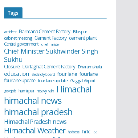
Tags
Barmana Cement Factory
Bilaspur
accident
cement plant
Cement Factory
cabinet meeting
Central government
chief minister
Chief Minister Sukhwinder Singh
Sukhu
Closure
Darlaghat Cement Factory
Dharamshala
education
four lane
fourlane
electricity board
fourlane update
four lane update
Gaggal Airport
Himachal
hamirpur
heavy rain
govt job
himachal news
himachal pradesh
Himachal Pradesh news
Himachal Weather
hrtc
hpbose
job