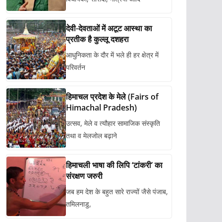
देवी-देवताओं में अटूट आस्था का
प्रतीक है कुल्लू दशहरा
आधुनिकता के दौर में भले ही हर क्षेत्र में
परिवर्तन
हिमाचल प्रदेश के मेले (Fairs of
Himachal Pradesh)
उत्सव, मेले व त्यौहार सामाजिक संस्कृति
तथा व मेलजोल बढ़ाने
हिमाचली भाषा की लिपि ‘टांकरी’ का
संरक्षण जरुरी
जब हम देश के बहुत सारे राज्यों जैसे पंजाब,
तमिलनाडु,