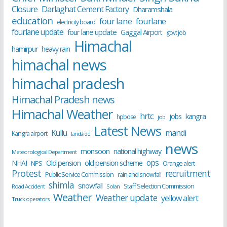
Closure
Darlaghat Cement Factory
Dharamshala
education
four lane
fourlane
electricity board
fourlane update
four lane update
Gaggal Airport
govt job
Himachal
hamirpur
heavy rain
himachal news
himachal pradesh
Himachal Pradesh news
Himachal Weather
hrtc
kangra
jobs
hpbose
job
Latest News
Kullu
mandi
Kangra airport
landslide
news
monsoon
national highway
Meteorological Department
ops
old pension scheme
NHAI
Old pension
NPS
Orange alert
Protest
recruitment
Public Service Commission
rain and snowfall
shimla
snowfall
Staff Selection Commission
Road Accident
Solan
Weather
Weather update
yellow alert
Truck operators