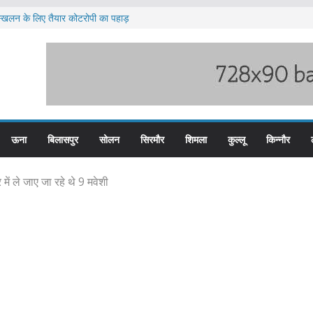
ूस्खलन के लिए तैयार कोटरोपी का पहाड़
े बड़ी हेरोइन की खेप बरामद
में होंगी वार्षिक परीक्षाएं
ब हिम बस प्लस कार्ड से होगा रियायती सफर
ार विरोध प्रदर्शन
ऊना
बिलासपुर
सोलन
सिरमौर
शिमला
कुल्लू
किन्नौर
में ले जाए जा रहे थे 9 मवेशी