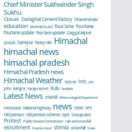
Chief Minister Sukhwinder Singh
Sukhu
Closure
Darlaghat Cement Factory
Dharamshala
education
four lane
fourlane
electricity board
fourlane update
four lane update
Gaggal Airport
Himachal
hamirpur
heavy rain
govt job
himachal news
himachal pradesh
Himachal Pradesh news
Himachal Weather
hrtc
hpbose
job
Kullu
kangra
jobs
Kangra airport
landslide
Latest News
mandi
Meteorological Department
news
monsoon
national highway
NHAI
NPS
ops
old pension scheme
Old pension
Orange alert
Protest
Public Service Commission
rain and snowfall
recruitment
shimla
snowfall
Road Accident
Solan