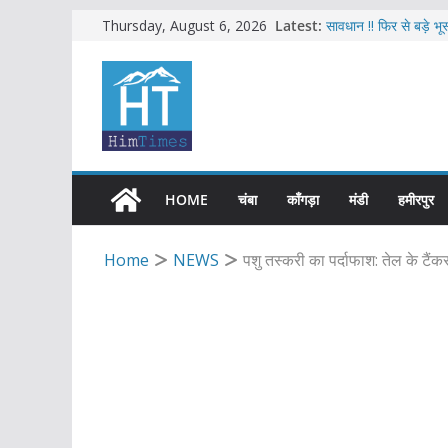
Skip
Latest:
सावधान !! फिर से बड़े भ
Thursday, August 6, 2026
हिमाचल में 2026 की सबस
to
हिमाचल में 2027 से दिसंबर 
content
एचआरटीसी की बसों में अ
शिमला में भाजपा का जोरद
HOME
चंबा
काँगड़ा
मंडी
हमीरपुर
Home
NEWS
पशु तस्करी का पर्दाफाश: तेल के टैंकर 