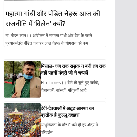
महात्मा गांधी और पंडित नेहरू आज की
राजनीति में ‘विलेन’ क्यों?
मा. मोहन लाल।। आंदोलन में महात्मा गांधी और देश के पहले
प्रधानमंत्री पंडित जवाहर लाल नेहरू के योगदान को कम
मिसाल- जब तक सड़क न बनी तब तक
नहीं पहनीं मंत्री जी ने चप्पलें
HimTimes।। वैसे तो चुने हुए पार्षदों,
विधायकों, सांसदों, मंत्रियों आदि
देवी-देवताओं में अटूट आस्था का
प्रतीक है कुल्लू दशहरा
आधुनिकता के दौर में भले ही हर क्षेत्र में
परिवर्तन