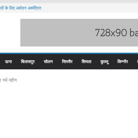
 पदों के लिए आवेदन आमंत्रित
 भारी बारिश का अलर्ट ज़ारी
 पुलिस के तीन कर्मचारी सस्पेंड
त टीजीटी को मिलेगा संशोधित वेतन लाभ
ज्य स्तरीय स्वतंत्रता दिवस समारोह
ऊना
बिलासपुर
सोलन
सिरमौर
शिमला
कुल्लू
किन्नौर
गर्म न्हौण