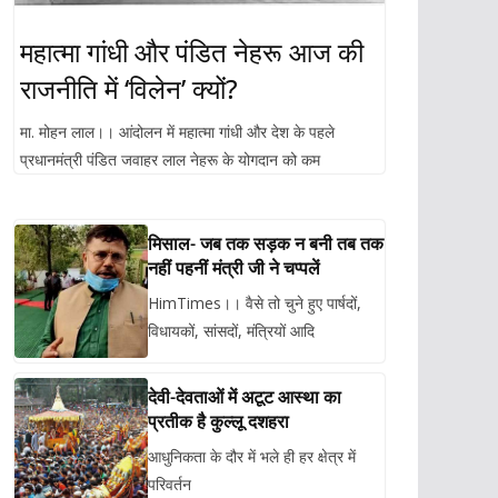
महात्मा गांधी और पंडित नेहरू आज की
राजनीति में ‘विलेन’ क्यों?
मा. मोहन लाल।। आंदोलन में महात्मा गांधी और देश के पहले
प्रधानमंत्री पंडित जवाहर लाल नेहरू के योगदान को कम
मिसाल- जब तक सड़क न बनी तब तक
नहीं पहनीं मंत्री जी ने चप्पलें
HimTimes।। वैसे तो चुने हुए पार्षदों,
विधायकों, सांसदों, मंत्रियों आदि
देवी-देवताओं में अटूट आस्था का
प्रतीक है कुल्लू दशहरा
आधुनिकता के दौर में भले ही हर क्षेत्र में
परिवर्तन