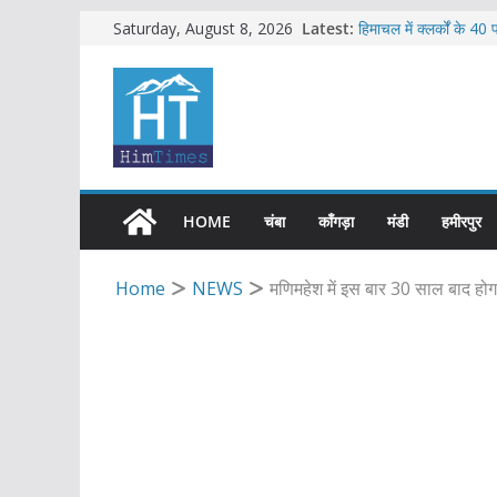
Skip
Latest:
हिमाचल में क्लर्कों के 40
Saturday, August 8, 2026
हिमाचल में 12 अगस्त तक
to
सब-इंस्पेक्टर सहित शिमला
content
2016 से अनुबंध पर तैना
बड़सर में मनाया जाएगा रा
HOME
चंबा
काँगड़ा
मंडी
हमीरपुर
Home
NEWS
मणिमहेश में इस बार 30 साल बाद होगा 