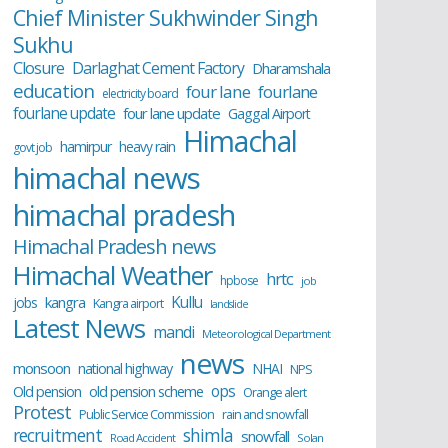
Chief Minister Sukhwinder Singh
Sukhu
Closure
Darlaghat Cement Factory
Dharamshala
education
four lane
fourlane
electricity board
fourlane update
four lane update
Gaggal Airport
Himachal
hamirpur
heavy rain
govt job
himachal news
himachal pradesh
Himachal Pradesh news
Himachal Weather
hrtc
hpbose
job
Kullu
kangra
jobs
Kangra airport
landslide
Latest News
mandi
Meteorological Department
news
monsoon
national highway
NHAI
NPS
ops
old pension scheme
Old pension
Orange alert
Protest
Public Service Commission
rain and snowfall
recruitment
shimla
snowfall
Road Accident
Solan