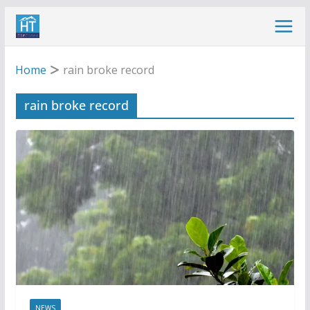
Skip
to
content
Home
rain broke record
rain broke record
NEWS