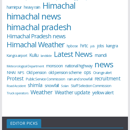
Himachal
hamirpur
heavy rain
himachal news
himachal pradesh
Himachal Pradesh news
Himachal Weather
hrtc
kangra
jobs
hpbose
job
Latest News
Kullu
mandi
Kangra airport
landslide
news
monsoon
national highway
Meteorological Department
ops
old pension scheme
NHAI
Old pension
NPS
Orange alert
Protest
recruitment
Public Service Commission
rain and snowfall
shimla
snowfall
Staff Selection Commission
Road Accident
Solan
Weather
Weather update
yellow alert
Truck operators
EDITOR PICKS