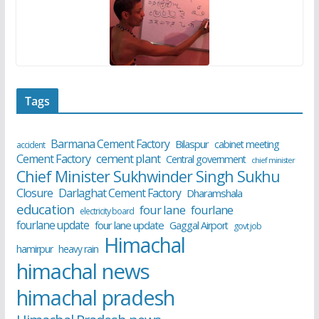
Tags
Barmana Cement Factory
Bilaspur
cabinet meeting
accident
cement plant
Cement Factory
Central government
chief minister
Chief Minister Sukhwinder Singh Sukhu
Closure
Darlaghat Cement Factory
Dharamshala
education
four lane
fourlane
electricity board
fourlane update
four lane update
Gaggal Airport
govt job
Himachal
hamirpur
heavy rain
himachal news
himachal pradesh