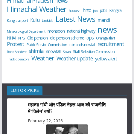
Himachal Pradesh news
Himachal Weather
hrtc
kangra
jobs
hpbose
job
Latest News
Kullu
mandi
Kangra airport
landslide
news
monsoon
national highway
Meteorological Department
ops
old pension scheme
NHAI
Old pension
NPS
Orange alert
Protest
recruitment
Public Service Commission
rain and snowfall
shimla
snowfall
Staff Selection Commission
Road Accident
Solan
Weather
Weather update
yellow alert
Truck operators
EDITOR PICKS
महात्मा गांधी और पंडित नेहरू आज की राजनीति
में ‘विलेन’ क्यों?
February 22, 2026