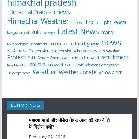
himachal pradesh
Himachal Pradesh news
Himachal Weather
hrtc
kangra
jobs
hpbose
job
Latest News
Kullu
mandi
Kangra airport
landslide
news
monsoon
national highway
Meteorological Department
ops
old pension scheme
NHAI
Old pension
NPS
Orange alert
Protest
recruitment
Public Service Commission
rain and snowfall
shimla
snowfall
Staff Selection Commission
Road Accident
Solan
Weather
Weather update
yellow alert
Truck operators
EDITOR PICKS
महात्मा गांधी और पंडित नेहरू आज की राजनीति
में ‘विलेन’ क्यों?
February 22, 2026