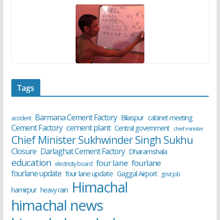
Tags
Barmana Cement Factory
Bilaspur
cabinet meeting
accident
cement plant
Cement Factory
Central government
chief minister
Chief Minister Sukhwinder Singh Sukhu
Closure
Darlaghat Cement Factory
Dharamshala
education
four lane
fourlane
electricity board
fourlane update
four lane update
Gaggal Airport
govt job
Himachal
hamirpur
heavy rain
himachal news