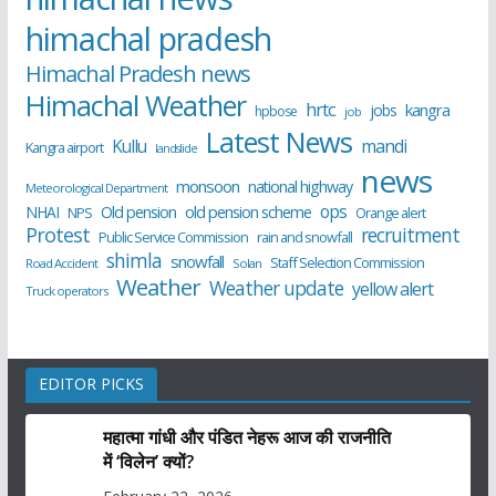
himachal pradesh
Himachal Pradesh news
Himachal Weather
hrtc
kangra
jobs
hpbose
job
Latest News
Kullu
mandi
Kangra airport
landslide
news
monsoon
national highway
Meteorological Department
ops
old pension scheme
NHAI
Old pension
NPS
Orange alert
Protest
recruitment
Public Service Commission
rain and snowfall
shimla
snowfall
Staff Selection Commission
Road Accident
Solan
Weather
Weather update
yellow alert
Truck operators
EDITOR PICKS
महात्मा गांधी और पंडित नेहरू आज की राजनीति
में ‘विलेन’ क्यों?