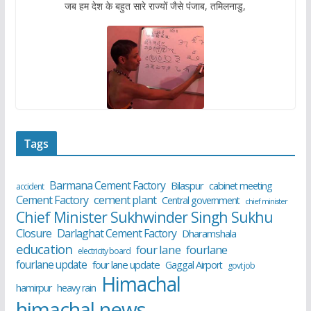
जब हम देश के बहुत सारे राज्यों जैसे पंजाब, तमिलनाडु,
Tags
Barmana Cement Factory
Bilaspur
cabinet meeting
accident
cement plant
Cement Factory
Central government
chief minister
Chief Minister Sukhwinder Singh Sukhu
Closure
Darlaghat Cement Factory
Dharamshala
education
four lane
fourlane
electricity board
fourlane update
four lane update
Gaggal Airport
govt job
Himachal
hamirpur
heavy rain
himachal news