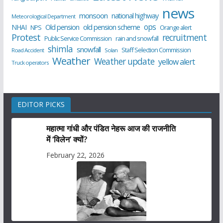
news
monsoon
national highway
Meteorological Department
ops
old pension scheme
NHAI
Old pension
NPS
Orange alert
Protest
recruitment
Public Service Commission
rain and snowfall
shimla
snowfall
Staff Selection Commission
Road Accident
Solan
Weather
Weather update
yellow alert
Truck operators
EDITOR PICKS
महात्मा गांधी और पंडित नेहरू आज की राजनीति
में ‘विलेन’ क्यों?
February 22, 2026