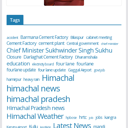
Tags
Barmana Cement Factory
Bilaspur
cabinet meeting
accident
cement plant
Cement Factory
Central government
chief minister
Chief Minister Sukhwinder Singh Sukhu
Closure
Darlaghat Cement Factory
Dharamshala
education
four lane
fourlane
electricity board
fourlane update
four lane update
Gaggal Airport
govt job
Himachal
hamirpur
heavy rain
himachal news
himachal pradesh
Himachal Pradesh news
Himachal Weather
hrtc
kangra
jobs
hpbose
job
Latest News
Kullu
mandi
Kangra airport
landslide