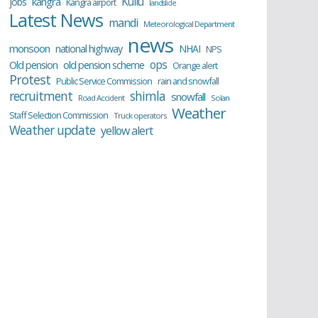
Kullu
kangra
jobs
Kangra airport
landslide
Latest News
mandi
Meteorological Department
news
monsoon
national highway
NHAI
NPS
ops
old pension scheme
Old pension
Orange alert
Protest
Public Service Commission
rain and snowfall
recruitment
shimla
snowfall
Road Accident
Solan
Weather
Staff Selection Commission
Truck operators
Weather update
yellow alert