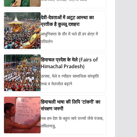
देवी-देवताओं में अटूट आस्था का
प्रतीक है कुल्लू दशहरा
आधुनिकता के दौर में भले ही हर क्षेत्र में
परिवर्तन
हिमाचल प्रदेश के मेले (Fairs of
Himachal Pradesh)
उत्सव, मेले व त्यौहार सामाजिक संस्कृति
तथा व मेलजोल बढ़ाने
हिमाचली भाषा की लिपि ‘टांकरी’ का
संरक्षण जरुरी
जब हम देश के बहुत सारे राज्यों जैसे पंजाब,
तमिलनाडु,