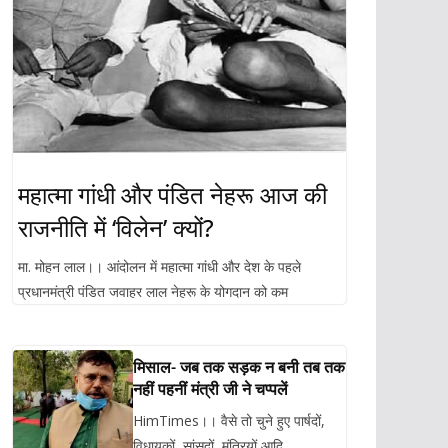
महात्मा गांधी और पंडित नेहरू आज की
राजनीति में ‘विलेन’ क्यों?
मा. मोहन लाल।। आंदोलन में महात्मा गांधी और देश के पहले
प्रधानमंत्री पंडित जवाहर लाल नेहरू के योगदान को कम
मिसाल- जब तक सड़क न बनी तब तक
नहीं पहनीं मंत्री जी ने चप्पलें
HimTimes।। वैसे तो चुने हुए पार्षदों,
विधायकों, सांसदों, मंत्रियों आदि