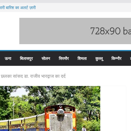
ारी बारिश का अलर्ट ज़ारी
ेटवर्क में यूपी और पंजाब से जुड़े मुख्य सप्लायर गिरफ्त
टीजीटी को मिलेगा संशोधित वेतन लाभ
य स्तरीय स्वतंत्रता दिवस समारोह
दों के लिए आवेदन आमंत्रित
ऊना
बिलासपुर
सोलन
सिरमौर
शिमला
कुल्लू
किन्नौर
लका सांसद डा. राजीव भारद्वाज का दर्द