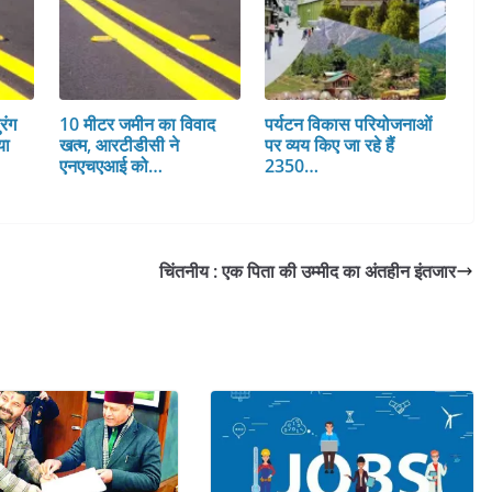
रंग
10 मीटर जमीन का विवाद
पर्यटन विकास परियोजनाओं
या
खत्म, आरटीडीसी ने
पर व्यय किए जा रहे हैं
एनएचएआई को…
2350…
चिंतनीय : एक पिता की उम्मीद का अंतहीन इंतजार