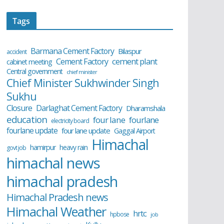
Tags
Barmana Cement Factory
Bilaspur
accident
cement plant
Cement Factory
cabinet meeting
Central government
chief minister
Chief Minister Sukhwinder Singh
Sukhu
Closure
Darlaghat Cement Factory
Dharamshala
education
four lane
fourlane
electricity board
fourlane update
four lane update
Gaggal Airport
Himachal
hamirpur
heavy rain
govt job
himachal news
himachal pradesh
Himachal Pradesh news
Himachal Weather
hrtc
hpbose
job