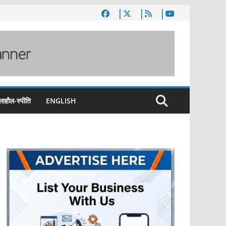
लाहौल-स्पीति
ENGLISH