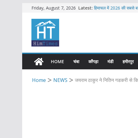
Skip
Latest:
हिमाचल में 2026 की सबसे बड
Friday, August 7, 2026
सब-इंस्पेक्टर सहित शिमला पु
to
एचआरटीसी की बसों में अब हि
content
शिमला में भाजपा का जोरदार व
सावधान !! फिर से बड़े भूस्ख
HOME
चंबा
काँगड़ा
मंडी
हमीरपुर
Home
NEWS
जयराम ठाकुर ने नितिन गडकरी से क