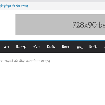
़ी हेरोइन की खेप बरामद
लिस के तीन कर्मचारी सस्पेंड
म बस प्लस कार्ड से होगा रियायती सफर
िरोध प्रदर्शन
लन के लिए तैयार कोटरोपी का पहाड़
ऊना
बिलासपुर
सोलन
सिरमौर
शिमला
कुल्लू
किन्नौर
िया सड़कों को चौड़ा करवाने का आग्रह