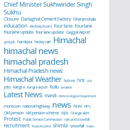
Chief Minister Sukhwinder Singh
Sukhu
Closure
Darlaghat Cement Factory
Dharamshala
education
four lane
fourlane
electricity board
fourlane update
four lane update
Gaggal Airport
Himachal
hamirpur
heavy rain
govt job
himachal news
himachal pradesh
Himachal Pradesh news
Himachal Weather
hrtc
hpbose
job
Kullu
kangra
jobs
Kangra airport
landslide
Latest News
mandi
Meteorological Department
news
monsoon
national highway
NHAI
NPS
ops
old pension scheme
Old pension
Orange alert
Protest
Public Service Commission
rain and snowfall
recruitment
shimla
snowfall
Road Accident
Solan