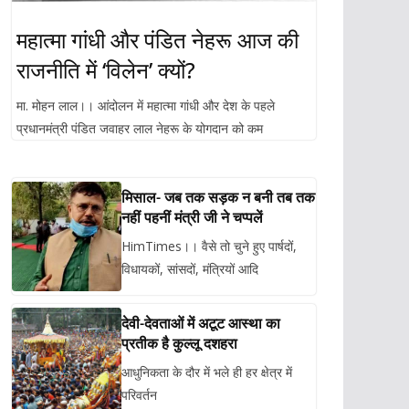
महात्मा गांधी और पंडित नेहरू आज की
राजनीति में ‘विलेन’ क्यों?
मा. मोहन लाल।। आंदोलन में महात्मा गांधी और देश के पहले
प्रधानमंत्री पंडित जवाहर लाल नेहरू के योगदान को कम
मिसाल- जब तक सड़क न बनी तब तक
नहीं पहनीं मंत्री जी ने चप्पलें
HimTimes।। वैसे तो चुने हुए पार्षदों,
विधायकों, सांसदों, मंत्रियों आदि
देवी-देवताओं में अटूट आस्था का
प्रतीक है कुल्लू दशहरा
आधुनिकता के दौर में भले ही हर क्षेत्र में
परिवर्तन