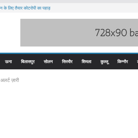
लन के लिए तैयार कोटरोपी का पहाड़
ी बारिश का अलर्ट ज़ारी
लिस के तीन कर्मचारी सस्पेंड
म बस प्लस कार्ड से होगा रियायती सफर
िरोध प्रदर्शन
ऊना
बिलासपुर
सोलन
सिरमौर
शिमला
कुल्लू
किन्नौर
 अलर्ट ज़ारी