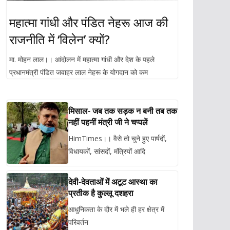
महात्मा गांधी और पंडित नेहरू आज की
राजनीति में ‘विलेन’ क्यों?
मा. मोहन लाल।। आंदोलन में महात्मा गांधी और देश के पहले
प्रधानमंत्री पंडित जवाहर लाल नेहरू के योगदान को कम
मिसाल- जब तक सड़क न बनी तब तक
नहीं पहनीं मंत्री जी ने चप्पलें
HimTimes।। वैसे तो चुने हुए पार्षदों,
विधायकों, सांसदों, मंत्रियों आदि
देवी-देवताओं में अटूट आस्था का
प्रतीक है कुल्लू दशहरा
आधुनिकता के दौर में भले ही हर क्षेत्र में
परिवर्तन