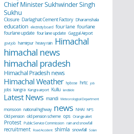
Chief Minister Sukhwinder Singh
Sukhu
Closure
Darlaghat Cement Factory
Dharamshala
education
four lane
fourlane
electricity board
fourlane update
four lane update
Gaggal Airport
Himachal
hamirpur
heavy rain
govt job
himachal news
himachal pradesh
Himachal Pradesh news
Himachal Weather
hrtc
hpbose
job
Kullu
kangra
jobs
Kangra airport
landslide
Latest News
mandi
Meteorological Department
news
monsoon
national highway
NHAI
NPS
ops
old pension scheme
Old pension
Orange alert
Protest
Public Service Commission
rain and snowfall
recruitment
shimla
snowfall
Road Accident
Solan