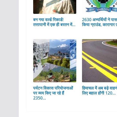
बन गया वर्ल्ड रिकार्ड!
2630 अभ्यर्थियों ने पा
तत्तापानी में एक ही बरतन में…
किया ग्राउंड, कारागार 
पर्यटन विकास परियोजनाओं
हिमाचल में अब बड़े वाहनो
पर व्यय किए जा रहे हैं
लिए बहाल होंगी 120…
2350…