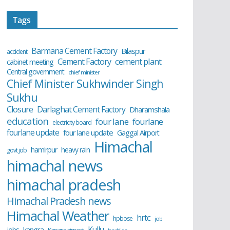
Tags
Barmana Cement Factory
Bilaspur
accident
cement plant
Cement Factory
cabinet meeting
Central government
chief minister
Chief Minister Sukhwinder Singh
Sukhu
Closure
Darlaghat Cement Factory
Dharamshala
education
four lane
fourlane
electricity board
fourlane update
four lane update
Gaggal Airport
Himachal
hamirpur
heavy rain
govt job
himachal news
himachal pradesh
Himachal Pradesh news
Himachal Weather
hrtc
hpbose
job
Kullu
kangra
jobs