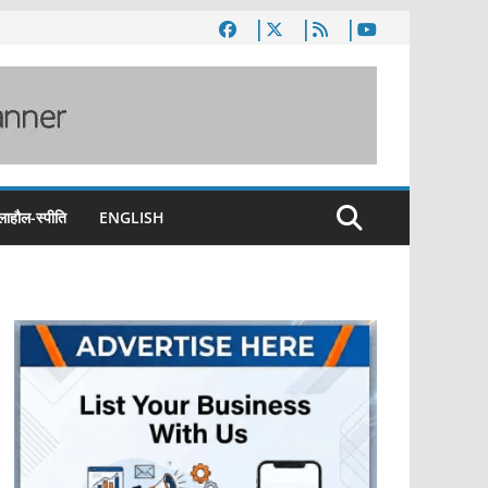
लाहौल-स्पीति
ENGLISH