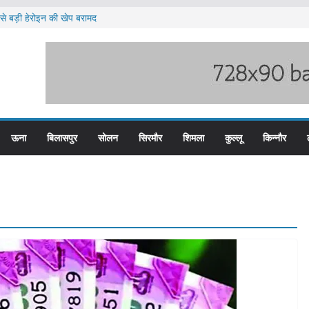
े बड़ी हेरोइन की खेप बरामद
ा पुलिस के तीन कर्मचारी सस्पेंड
ब हिम बस प्लस कार्ड से होगा रियायती सफर
ार विरोध प्रदर्शन
ूस्खलन के लिए तैयार कोटरोपी का पहाड़
ऊना
बिलासपुर
सोलन
सिरमौर
शिमला
कुल्लू
किन्नौर