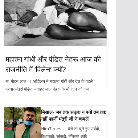
महात्मा गांधी और पंडित नेहरू आज की
राजनीति में ‘विलेन’ क्यों?
मा. मोहन लाल।। आंदोलन में महात्मा गांधी और देश के पहले
प्रधानमंत्री पंडित जवाहर लाल नेहरू के योगदान को कम
मिसाल- जब तक सड़क न बनी तब तक
नहीं पहनीं मंत्री जी ने चप्पलें
HimTimes।। वैसे तो चुने हुए पार्षदों,
विधायकों, सांसदों, मंत्रियों आदि