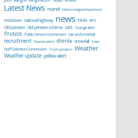
Kangra airport
landslide
Latest News
mandi
Meteorological Department
news
monsoon
national highway
NHAI
NPS
ops
old pension scheme
Old pension
Orange alert
Protest
Public Service Commission
rain and snowfall
recruitment
shimla
snowfall
Road Accident
Solan
Weather
Staff Selection Commission
Truck operators
Weather update
yellow alert