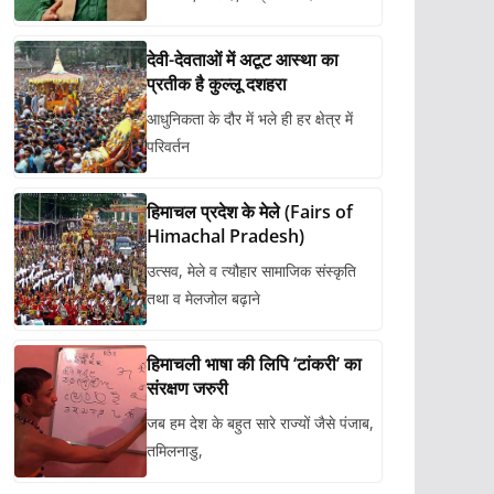
देवी-देवताओं में अटूट आस्था का
प्रतीक है कुल्लू दशहरा
आधुनिकता के दौर में भले ही हर क्षेत्र में
परिवर्तन
हिमाचल प्रदेश के मेले (Fairs of
Himachal Pradesh)
उत्सव, मेले व त्यौहार सामाजिक संस्कृति
तथा व मेलजोल बढ़ाने
हिमाचली भाषा की लिपि ‘टांकरी’ का
संरक्षण जरुरी
जब हम देश के बहुत सारे राज्यों जैसे पंजाब,
तमिलनाडु,