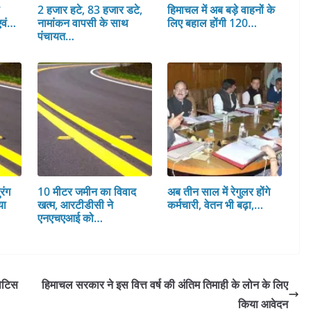
स
2 हजार हटे, 83 हजार डटे,
हिमाचल में अब बड़े वाहनों के
एवं…
नामांकन वापसी के साथ
लिए बहाल होंगी 120…
पंचायत…
रंग
10 मीटर जमीन का विवाद
अब तीन साल में रेगुलर होंगे
या
खत्म, आरटीडीसी ने
कर्मचारी, वेतन भी बढ़ा,…
एनएचएआई को…
नोटिस
हिमाचल सरकार ने इस वित्त वर्ष की अंतिम तिमाही के लोन के लिए
किया आवेदन