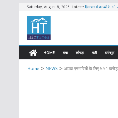
Skip
Latest:
हिमाचल में क्लर्कों के 40
Saturday, August 8, 2026
हिमाचल में 12 अगस्त तक
to
सब-इंस्पेक्टर सहित शिमला
content
2016 से अनुबंध पर तैना
बड़सर में मनाया जाएगा रा
HOME
चंबा
काँगड़ा
मंडी
हमीरपुर
Home
NEWS
आपदा प्रभावितों के लिए 5.91 करोड़ 