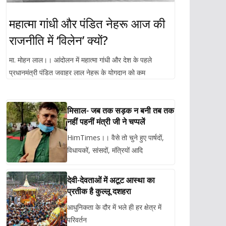
महात्मा गांधी और पंडित नेहरू आज की
राजनीति में ‘विलेन’ क्यों?
मा. मोहन लाल।। आंदोलन में महात्मा गांधी और देश के पहले
प्रधानमंत्री पंडित जवाहर लाल नेहरू के योगदान को कम
मिसाल- जब तक सड़क न बनी तब तक
नहीं पहनीं मंत्री जी ने चप्पलें
HimTimes।। वैसे तो चुने हुए पार्षदों,
विधायकों, सांसदों, मंत्रियों आदि
देवी-देवताओं में अटूट आस्था का
प्रतीक है कुल्लू दशहरा
आधुनिकता के दौर में भले ही हर क्षेत्र में
परिवर्तन