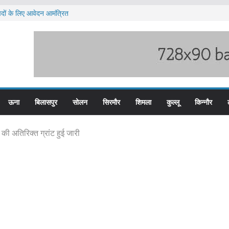
 पदों के लिए आवेदन आमंत्रित
 भारी बारिश का अलर्ट ज़ारी
 पुलिस के तीन कर्मचारी सस्पेंड
त टीजीटी को मिलेगा संशोधित वेतन लाभ
ज्य स्तरीय स्वतंत्रता दिवस समारोह
ऊना
बिलासपुर
सोलन
सिरमौर
शिमला
कुल्लू
किन्नौर
की अतिरिक्त ग्रांट हुई जारी