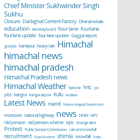
Chief Minister Sukhwinder Singh
Sukhu
Closure
Darlaghat Cement Factory
Dharamshala
education
four lane
fourlane
electricity board
fourlane update
four lane update
Gaggal Airport
Himachal
hamirpur
heavy rain
govt job
himachal news
himachal pradesh
Himachal Pradesh news
Himachal Weather
hrtc
hpbose
job
Kullu
kangra
jobs
Kangra airport
landslide
Latest News
mandi
Meteorological Department
news
monsoon
national highway
NHAI
NPS
ops
old pension scheme
Old pension
Orange alert
Protest
Public Service Commission
rain and snowfall
recruitment
shimla
snowfall
Road Accident
Solan