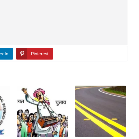
edIn
Pinterest