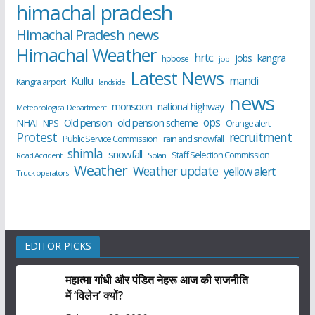
himachal pradesh
Himachal Pradesh news
Himachal Weather
hrtc
kangra
jobs
hpbose
job
Latest News
Kullu
mandi
Kangra airport
landslide
news
monsoon
national highway
Meteorological Department
ops
old pension scheme
NHAI
Old pension
NPS
Orange alert
Protest
recruitment
Public Service Commission
rain and snowfall
shimla
snowfall
Staff Selection Commission
Road Accident
Solan
Weather
Weather update
yellow alert
Truck operators
EDITOR PICKS
महात्मा गांधी और पंडित नेहरू आज की राजनीति
में ‘विलेन’ क्यों?