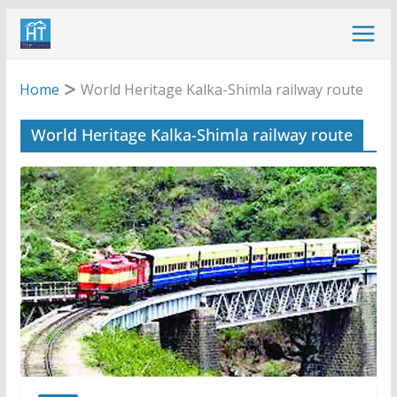
Skip
to
content
Home
World Heritage Kalka-Shimla railway route
World Heritage Kalka-Shimla railway route