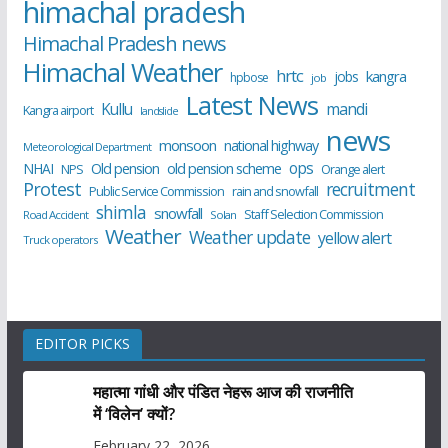
himachal pradesh
Himachal Pradesh news
Himachal Weather
hrtc
kangra
jobs
hpbose
job
Latest News
Kullu
mandi
Kangra airport
landslide
news
monsoon
national highway
Meteorological Department
ops
old pension scheme
NHAI
Old pension
NPS
Orange alert
Protest
recruitment
Public Service Commission
rain and snowfall
shimla
snowfall
Staff Selection Commission
Road Accident
Solan
Weather
Weather update
yellow alert
Truck operators
EDITOR PICKS
महात्मा गांधी और पंडित नेहरू आज की राजनीति
में ‘विलेन’ क्यों?
February 22, 2026