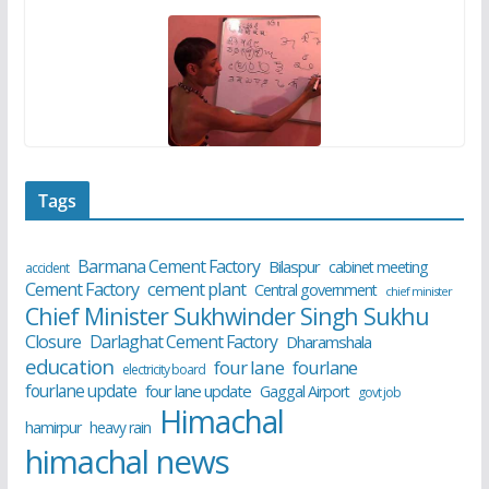
Tags
Barmana Cement Factory
Bilaspur
cabinet meeting
accident
cement plant
Cement Factory
Central government
chief minister
Chief Minister Sukhwinder Singh Sukhu
Closure
Darlaghat Cement Factory
Dharamshala
education
four lane
fourlane
electricity board
fourlane update
four lane update
Gaggal Airport
govt job
Himachal
hamirpur
heavy rain
himachal news