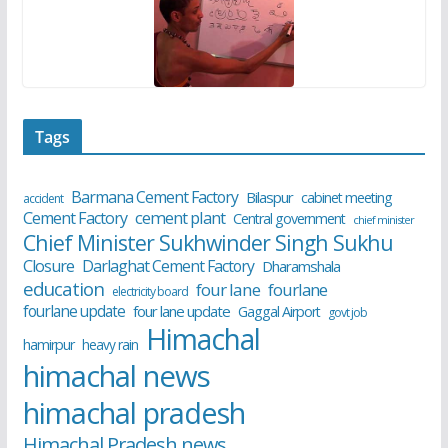
Tags
Barmana Cement Factory
Bilaspur
cabinet meeting
accident
cement plant
Cement Factory
Central government
chief minister
Chief Minister Sukhwinder Singh Sukhu
Closure
Darlaghat Cement Factory
Dharamshala
education
four lane
fourlane
electricity board
fourlane update
four lane update
Gaggal Airport
govt job
Himachal
hamirpur
heavy rain
himachal news
himachal pradesh
Himachal Pradesh news