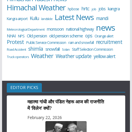
Himachal Weather
hrtc
kangra
jobs
hpbose
job
Latest News
Kullu
mandi
Kangra airport
landslide
news
monsoon
national highway
Meteorological Department
ops
old pension scheme
NHAI
Old pension
NPS
Orange alert
Protest
recruitment
Public Service Commission
rain and snowfall
shimla
snowfall
Staff Selection Commission
Road Accident
Solan
Weather
Weather update
yellow alert
Truck operators
EDITOR PICKS
महात्मा गांधी और पंडित नेहरू आज की राजनीति
में ‘विलेन’ क्यों?
February 22, 2026