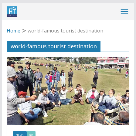
Skip
to
content
Home
world-famous tourist destination
world-famous tourist destination
NEWS
चंबा