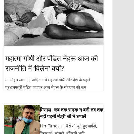
महात्मा गांधी और पंडित नेहरू आज की
राजनीति में ‘विलेन’ क्यों?
मा. मोहन लाल।। आंदोलन में महात्मा गांधी और देश के पहले
प्रधानमंत्री पंडित जवाहर लाल नेहरू के योगदान को कम
मिसाल- जब तक सड़क न बनी तब तक
नहीं पहनीं मंत्री जी ने चप्पलें
HimTimes।। वैसे तो चुने हुए पार्षदों,
विधायकों, सांसदों, मंत्रियों आदि