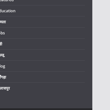
ducation
िमला
obs
डी
ल्लू
log
ँगड़ा
िलासपुर