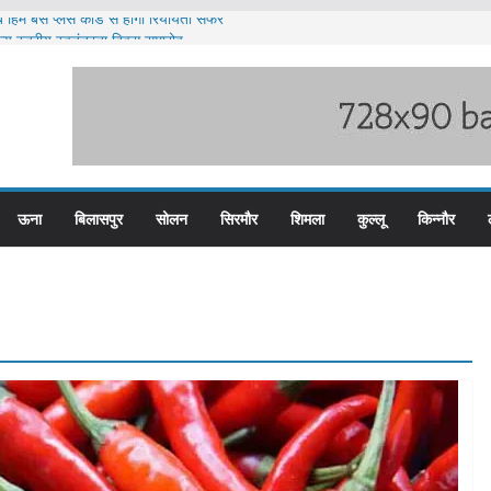
 हिम बस प्लस कार्ड से होगा रियायती सफर
ज्य स्तरीय स्वतंत्रता दिवस समारोह
 पदों के लिए आवेदन आमंत्रित
 भारी बारिश का अलर्ट ज़ारी
 पुलिस के तीन कर्मचारी सस्पेंड
ऊना
बिलासपुर
सोलन
सिरमौर
शिमला
कुल्लू
किन्नौर