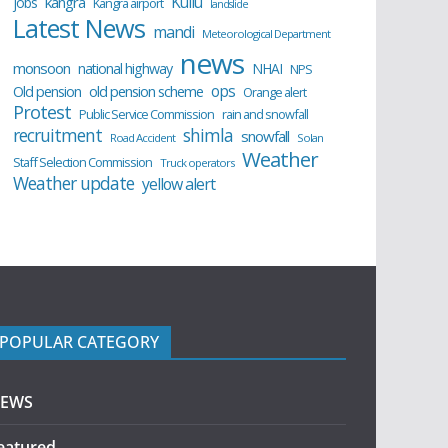
Kullu
kangra
jobs
Kangra airport
landslide
Latest News
mandi
Meteorological Department
news
monsoon
national highway
NHAI
NPS
ops
old pension scheme
Old pension
Orange alert
Protest
Public Service Commission
rain and snowfall
recruitment
shimla
snowfall
Road Accident
Solan
Weather
Staff Selection Commission
Truck operators
Weather update
yellow alert
POPULAR CATEGORY
EWS
eatured