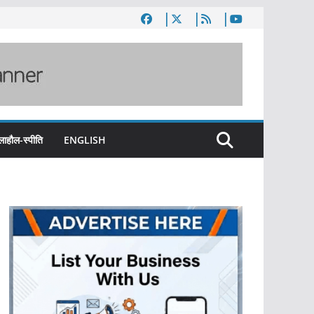
लाहौल-स्पीति
ENGLISH