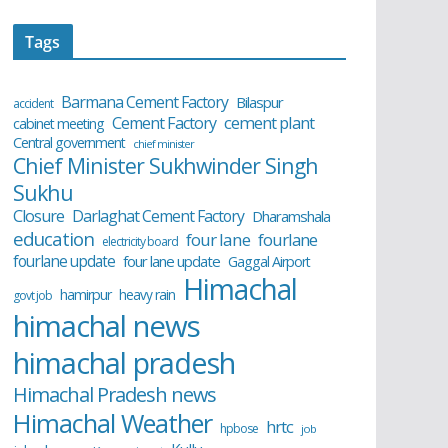
Tags
Barmana Cement Factory
Bilaspur
accident
cement plant
Cement Factory
cabinet meeting
Central government
chief minister
Chief Minister Sukhwinder Singh
Sukhu
Closure
Darlaghat Cement Factory
Dharamshala
education
four lane
fourlane
electricity board
fourlane update
four lane update
Gaggal Airport
Himachal
hamirpur
heavy rain
govt job
himachal news
himachal pradesh
Himachal Pradesh news
Himachal Weather
hrtc
hpbose
job