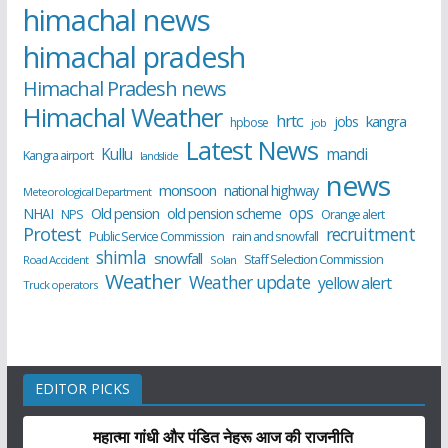
himachal news
himachal pradesh
Himachal Pradesh news
Himachal Weather
hrtc
kangra
jobs
hpbose
job
Latest News
Kullu
mandi
Kangra airport
landslide
news
monsoon
national highway
Meteorological Department
ops
old pension scheme
NHAI
Old pension
NPS
Orange alert
Protest
recruitment
Public Service Commission
rain and snowfall
shimla
snowfall
Staff Selection Commission
Road Accident
Solan
Weather
Weather update
yellow alert
Truck operators
EDITOR PICKS
महात्मा गांधी और पंडित नेहरू आज की राजनीति