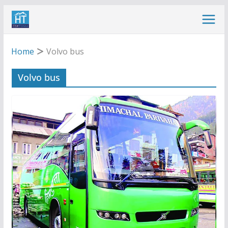
Skip
to
content
Home
Volvo bus
Volvo bus