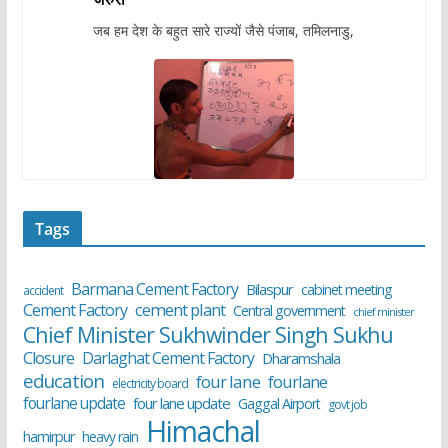
जब हम देश के बहुत सारे राज्यों जैसे पंजाब, तमिलनाडु,
Tags
Barmana Cement Factory
Bilaspur
cabinet meeting
accident
cement plant
Cement Factory
Central government
chief minister
Chief Minister Sukhwinder Singh Sukhu
Closure
Darlaghat Cement Factory
Dharamshala
education
four lane
fourlane
electricity board
fourlane update
four lane update
Gaggal Airport
govt job
Himachal
hamirpur
heavy rain