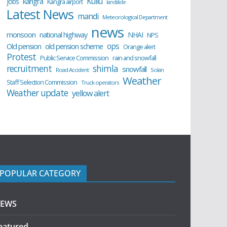
Kullu
kangra
jobs
Kangra airport
landslide
Latest News
mandi
Meteorological Department
news
monsoon
national highway
NHAI
NPS
ops
old pension scheme
Old pension
Orange alert
Protest
Public Service Commission
rain and snowfall
recruitment
shimla
snowfall
Road Accident
Solan
Weather
Staff Selection Commission
Truck operators
Weather update
yellow alert
POPULAR CATEGORY
EWS
eatured