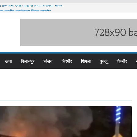
 हिम बस प्लस कार्ड से होगा रियायती सफर
ज्य स्तरीय स्वतंत्रता दिवस समारोह
 पदों के लिए आवेदन आमंत्रित
 भारी बारिश का अलर्ट ज़ारी
 पुलिस के तीन कर्मचारी सस्पेंड
ऊना
बिलासपुर
सोलन
सिरमौर
शिमला
कुल्लू
किन्नौर