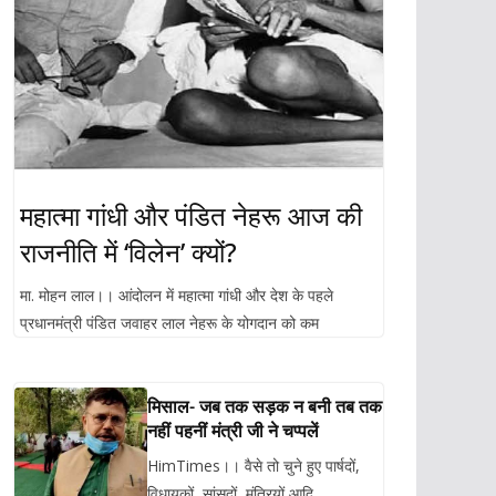
महात्मा गांधी और पंडित नेहरू आज की
राजनीति में ‘विलेन’ क्यों?
मा. मोहन लाल।। आंदोलन में महात्मा गांधी और देश के पहले
प्रधानमंत्री पंडित जवाहर लाल नेहरू के योगदान को कम
मिसाल- जब तक सड़क न बनी तब तक
नहीं पहनीं मंत्री जी ने चप्पलें
HimTimes।। वैसे तो चुने हुए पार्षदों,
विधायकों, सांसदों, मंत्रियों आदि