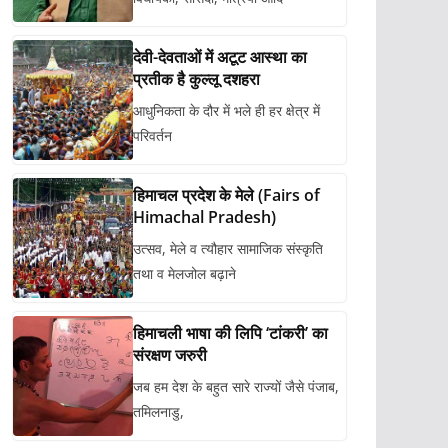
देवी-देवताओं में अटूट आस्था का
प्रतीक है कुल्लू दशहरा
आधुनिकता के दौर में भले ही हर क्षेत्र में
परिवर्तन
हिमाचल प्रदेश के मेले (Fairs of
Himachal Pradesh)
उत्सव, मेले व त्यौहार सामाजिक संस्कृति
तथा व मेलजोल बढ़ाने
हिमाचली भाषा की लिपि ‘टांकरी’ का
संरक्षण जरुरी
जब हम देश के बहुत सारे राज्यों जैसे पंजाब,
तमिलनाडु,