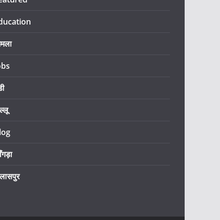
ducation
िमला
obs
डी
ल्लू
log
ँगड़ा
िलासपुर