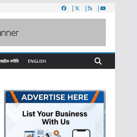
लाहौल-स्पीति
ENGLISH