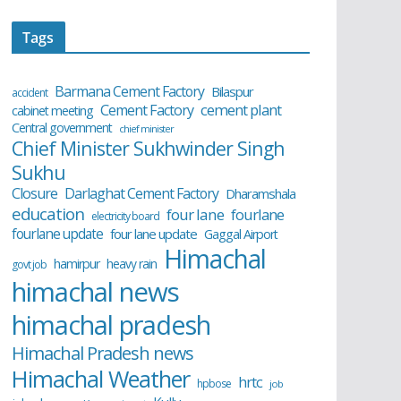
Tags
Barmana Cement Factory
Bilaspur
accident
cement plant
Cement Factory
cabinet meeting
Central government
chief minister
Chief Minister Sukhwinder Singh
Sukhu
Closure
Darlaghat Cement Factory
Dharamshala
education
four lane
fourlane
electricity board
fourlane update
four lane update
Gaggal Airport
Himachal
hamirpur
heavy rain
govt job
himachal news
himachal pradesh
Himachal Pradesh news
Himachal Weather
hrtc
hpbose
job