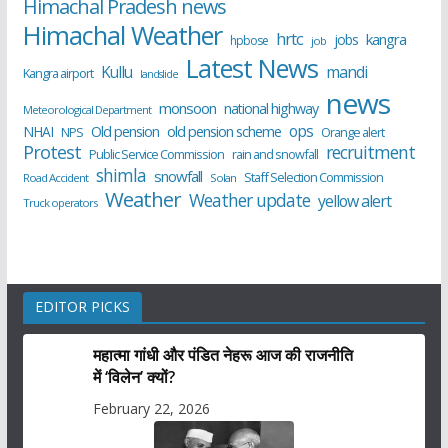
Himachal Pradesh news
Himachal Weather
hrtc
kangra
jobs
hpbose
job
Latest News
Kullu
mandi
Kangra airport
landslide
news
monsoon
national highway
Meteorological Department
ops
old pension scheme
NHAI
Old pension
NPS
Orange alert
Protest
recruitment
Public Service Commission
rain and snowfall
shimla
snowfall
Staff Selection Commission
Road Accident
Solan
Weather
Weather update
yellow alert
Truck operators
EDITOR PICKS
महात्मा गांधी और पंडित नेहरू आज की राजनीति
में ‘विलेन’ क्यों?
February 22, 2026