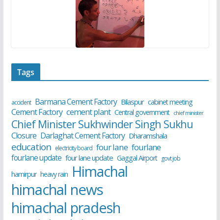
Tags
Barmana Cement Factory
Bilaspur
cabinet meeting
accident
cement plant
Cement Factory
Central government
chief minister
Chief Minister Sukhwinder Singh Sukhu
Closure
Darlaghat Cement Factory
Dharamshala
education
four lane
fourlane
electricity board
fourlane update
four lane update
Gaggal Airport
govt job
Himachal
hamirpur
heavy rain
himachal news
himachal pradesh