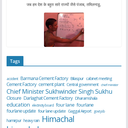
जब हम देश के बहुत सारे राज्यों जैसे पंजाब, तमिलनाडु,
Tags
Barmana Cement Factory
Bilaspur
cabinet meeting
accident
cement plant
Cement Factory
Central government
chief minister
Chief Minister Sukhwinder Singh Sukhu
Closure
Darlaghat Cement Factory
Dharamshala
education
four lane
fourlane
electricity board
fourlane update
four lane update
Gaggal Airport
govt job
Himachal
hamirpur
heavy rain