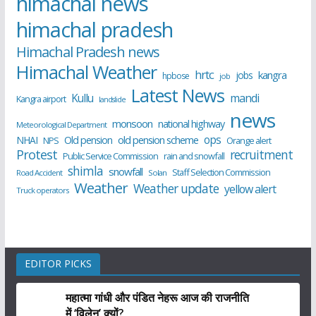
himachal news
himachal pradesh
Himachal Pradesh news
Himachal Weather
hrtc
kangra
jobs
hpbose
job
Latest News
Kullu
mandi
Kangra airport
landslide
news
monsoon
national highway
Meteorological Department
ops
old pension scheme
NHAI
Old pension
NPS
Orange alert
Protest
recruitment
Public Service Commission
rain and snowfall
shimla
snowfall
Staff Selection Commission
Road Accident
Solan
Weather
Weather update
yellow alert
Truck operators
EDITOR PICKS
महात्मा गांधी और पंडित नेहरू आज की राजनीति
में ‘विलेन’ क्यों?