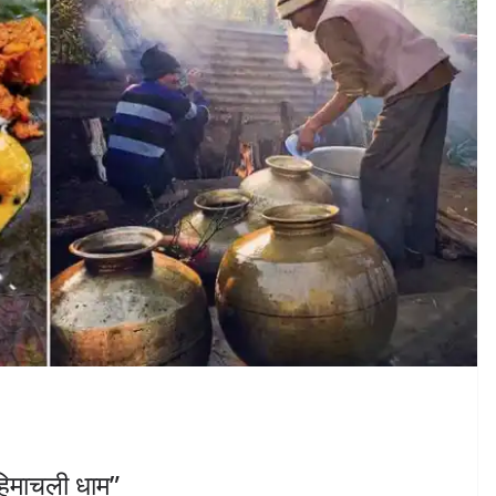
“हिमाचली धाम”