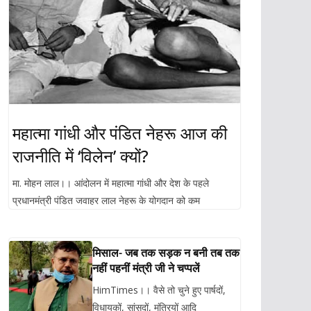
महात्मा गांधी और पंडित नेहरू आज की
राजनीति में ‘विलेन’ क्यों?
मा. मोहन लाल।। आंदोलन में महात्मा गांधी और देश के पहले
प्रधानमंत्री पंडित जवाहर लाल नेहरू के योगदान को कम
मिसाल- जब तक सड़क न बनी तब तक
नहीं पहनीं मंत्री जी ने चप्पलें
HimTimes।। वैसे तो चुने हुए पार्षदों,
विधायकों, सांसदों, मंत्रियों आदि