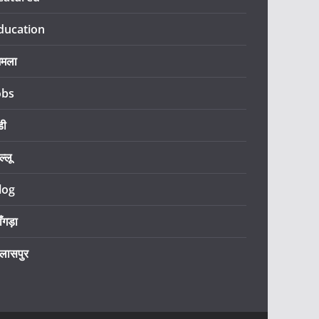
ducation
िमला
obs
डी
ल्लू
log
ँगड़ा
िलासपुर