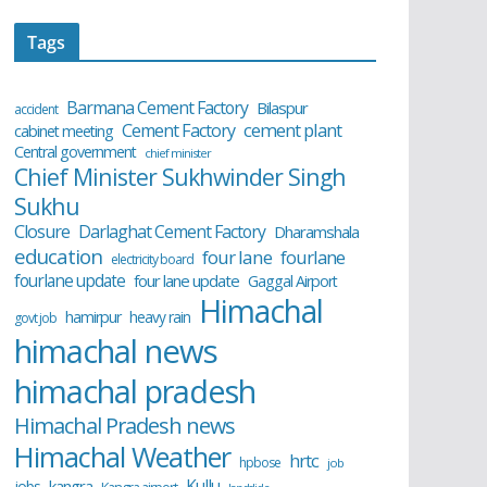
Tags
Barmana Cement Factory
Bilaspur
accident
cement plant
Cement Factory
cabinet meeting
Central government
chief minister
Chief Minister Sukhwinder Singh
Sukhu
Closure
Darlaghat Cement Factory
Dharamshala
education
four lane
fourlane
electricity board
fourlane update
four lane update
Gaggal Airport
Himachal
hamirpur
heavy rain
govt job
himachal news
himachal pradesh
Himachal Pradesh news
Himachal Weather
hrtc
hpbose
job
Kullu
kangra
jobs