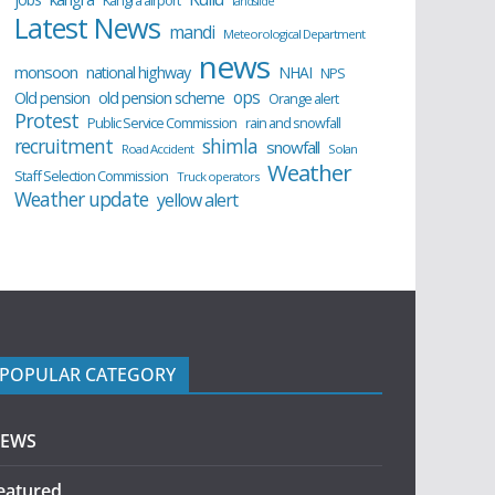
Kangra airport
landslide
Latest News
mandi
Meteorological Department
news
monsoon
national highway
NHAI
NPS
ops
old pension scheme
Old pension
Orange alert
Protest
Public Service Commission
rain and snowfall
recruitment
shimla
snowfall
Road Accident
Solan
Weather
Staff Selection Commission
Truck operators
Weather update
yellow alert
POPULAR CATEGORY
EWS
eatured