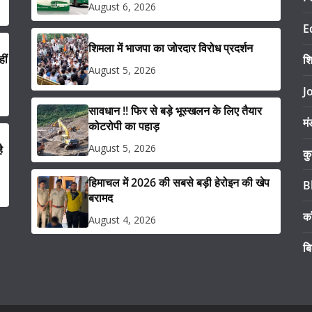
August 6, 2026
E
शिमला में भाजपा का जोरदार विरोध प्रदर्शन
ीं
श
August 5, 2026
J
सावधान !! फिर से बड़े भूस्खलन के लिए तैयार
मं
कोटरोपी का पहाड़
August 5, 2026
ै
कु
हिमाचल में 2026 की सबसे बड़ी हेरोइन की खेप
B
बरामद
का
August 4, 2026
ब