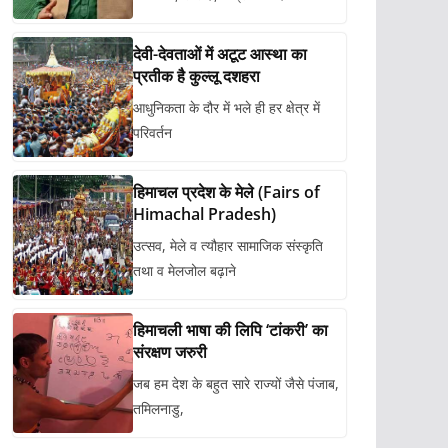
देवी-देवताओं में अटूट आस्था का
प्रतीक है कुल्लू दशहरा
आधुनिकता के दौर में भले ही हर क्षेत्र में
परिवर्तन
हिमाचल प्रदेश के मेले (Fairs of
Himachal Pradesh)
उत्सव, मेले व त्यौहार सामाजिक संस्कृति
तथा व मेलजोल बढ़ाने
हिमाचली भाषा की लिपि ‘टांकरी’ का
संरक्षण जरुरी
जब हम देश के बहुत सारे राज्यों जैसे पंजाब,
तमिलनाडु,