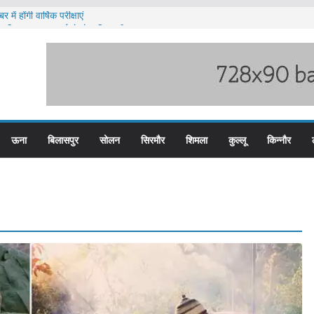
में होंगी वार्षिक परीक्षाएं
ब हिम बस प्लस कार्ड से होगा रियायती सफर
ार विरोध प्रदर्शन
ूस्खलन के लिए तैयार कोटरोपी का पहाड़
े बड़ी हेरोइन की खेप बरामद
ऊना
बिलासपुर
सोलन
सिरमौर
शिमला
कुल्लू
किन्नौर