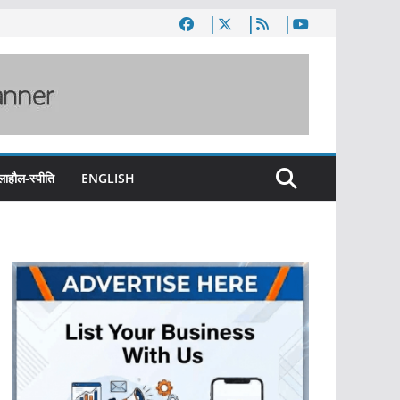
लाहौल-स्पीति
ENGLISH