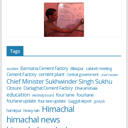
Tags
Barmana Cement Factory
Bilaspur
cabinet meeting
accident
cement plant
Cement Factory
Central government
chief minister
Chief Minister Sukhwinder Singh Sukhu
Closure
Darlaghat Cement Factory
Dharamshala
education
four lane
fourlane
electricity board
fourlane update
four lane update
Gaggal Airport
govt job
Himachal
hamirpur
heavy rain
himachal news