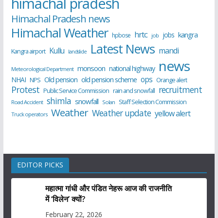
himachal pradesh
Himachal Pradesh news
Himachal Weather
hrtc
kangra
jobs
hpbose
job
Latest News
Kullu
mandi
Kangra airport
landslide
news
monsoon
national highway
Meteorological Department
ops
old pension scheme
NHAI
Old pension
NPS
Orange alert
Protest
recruitment
Public Service Commission
rain and snowfall
shimla
snowfall
Staff Selection Commission
Road Accident
Solan
Weather
Weather update
yellow alert
Truck operators
EDITOR PICKS
महात्मा गांधी और पंडित नेहरू आज की राजनीति
में ‘विलेन’ क्यों?
February 22, 2026