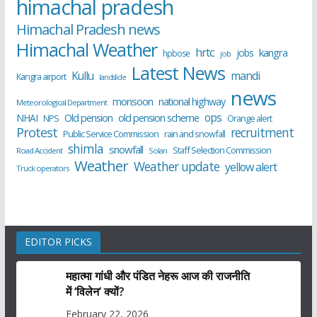
himachal pradesh
Himachal Pradesh news
Himachal Weather
hrtc
kangra
jobs
hpbose
job
Latest News
Kullu
mandi
Kangra airport
landslide
news
monsoon
national highway
Meteorological Department
ops
old pension scheme
NHAI
Old pension
NPS
Orange alert
Protest
recruitment
Public Service Commission
rain and snowfall
shimla
snowfall
Staff Selection Commission
Road Accident
Solan
Weather
Weather update
yellow alert
Truck operators
EDITOR PICKS
महात्मा गांधी और पंडित नेहरू आज की राजनीति
में ‘विलेन’ क्यों?
February 22, 2026