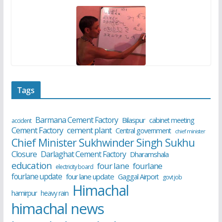
Tags
Barmana Cement Factory
Bilaspur
cabinet meeting
accident
cement plant
Cement Factory
Central government
chief minister
Chief Minister Sukhwinder Singh Sukhu
Closure
Darlaghat Cement Factory
Dharamshala
education
four lane
fourlane
electricity board
fourlane update
four lane update
Gaggal Airport
govt job
Himachal
hamirpur
heavy rain
himachal news