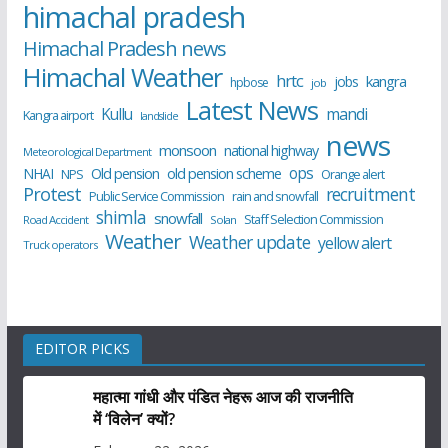
himachal pradesh
Himachal Pradesh news
Himachal Weather
hrtc
kangra
jobs
hpbose
job
Latest News
Kullu
mandi
Kangra airport
landslide
news
monsoon
national highway
Meteorological Department
ops
old pension scheme
NHAI
Old pension
NPS
Orange alert
Protest
recruitment
Public Service Commission
rain and snowfall
shimla
snowfall
Staff Selection Commission
Road Accident
Solan
Weather
Weather update
yellow alert
Truck operators
EDITOR PICKS
महात्मा गांधी और पंडित नेहरू आज की राजनीति
में ‘विलेन’ क्यों?