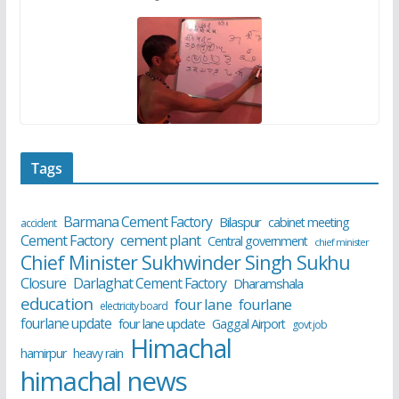
Tags
Barmana Cement Factory
Bilaspur
cabinet meeting
accident
cement plant
Cement Factory
Central government
chief minister
Chief Minister Sukhwinder Singh Sukhu
Closure
Darlaghat Cement Factory
Dharamshala
education
four lane
fourlane
electricity board
fourlane update
four lane update
Gaggal Airport
govt job
Himachal
hamirpur
heavy rain
himachal news