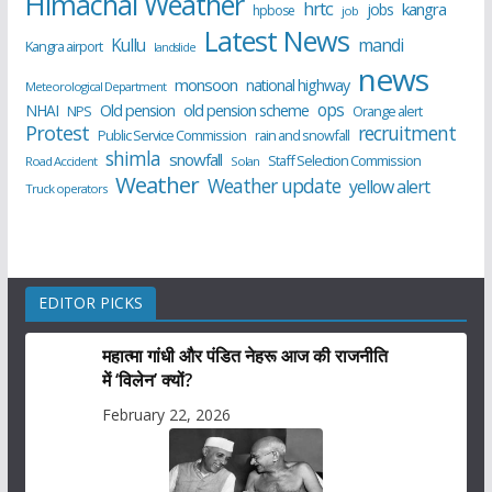
Himachal Weather
hrtc
kangra
jobs
hpbose
job
Latest News
Kullu
mandi
Kangra airport
landslide
news
monsoon
national highway
Meteorological Department
ops
old pension scheme
NHAI
Old pension
NPS
Orange alert
Protest
recruitment
Public Service Commission
rain and snowfall
shimla
snowfall
Staff Selection Commission
Road Accident
Solan
Weather
Weather update
yellow alert
Truck operators
EDITOR PICKS
महात्मा गांधी और पंडित नेहरू आज की राजनीति
में ‘विलेन’ क्यों?
February 22, 2026