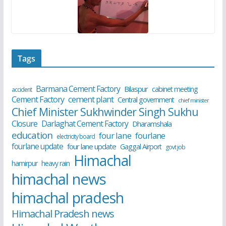
Tags
Barmana Cement Factory
Bilaspur
cabinet meeting
accident
cement plant
Cement Factory
Central government
chief minister
Chief Minister Sukhwinder Singh Sukhu
Closure
Darlaghat Cement Factory
Dharamshala
education
four lane
fourlane
electricity board
fourlane update
four lane update
Gaggal Airport
govt job
Himachal
hamirpur
heavy rain
himachal news
himachal pradesh
Himachal Pradesh news