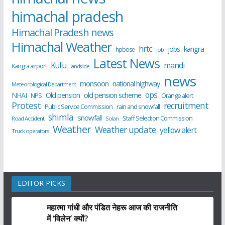
himachal pradesh
Himachal Pradesh news
Himachal Weather
hrtc
kangra
jobs
hpbose
job
Latest News
Kullu
mandi
Kangra airport
landslide
news
monsoon
national highway
Meteorological Department
ops
old pension scheme
NHAI
Old pension
NPS
Orange alert
Protest
recruitment
Public Service Commission
rain and snowfall
shimla
snowfall
Staff Selection Commission
Road Accident
Solan
Weather
Weather update
yellow alert
Truck operators
EDITOR PICKS
महात्मा गांधी और पंडित नेहरू आज की राजनीति
में ‘विलेन’ क्यों?