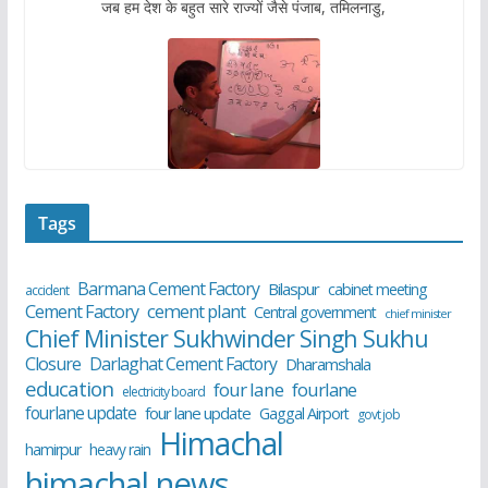
जब हम देश के बहुत सारे राज्यों जैसे पंजाब, तमिलनाडु,
Tags
Barmana Cement Factory
Bilaspur
cabinet meeting
accident
cement plant
Cement Factory
Central government
chief minister
Chief Minister Sukhwinder Singh Sukhu
Closure
Darlaghat Cement Factory
Dharamshala
education
four lane
fourlane
electricity board
fourlane update
four lane update
Gaggal Airport
govt job
Himachal
hamirpur
heavy rain
himachal news