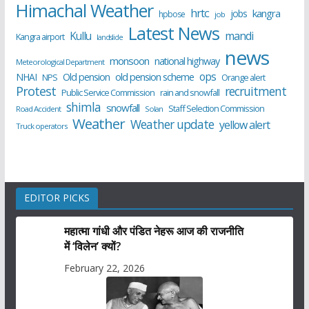
Himachal Weather
hrtc
kangra
jobs
hpbose
job
Latest News
Kullu
mandi
Kangra airport
landslide
news
monsoon
national highway
Meteorological Department
ops
old pension scheme
NHAI
Old pension
NPS
Orange alert
Protest
recruitment
Public Service Commission
rain and snowfall
shimla
snowfall
Staff Selection Commission
Road Accident
Solan
Weather
Weather update
yellow alert
Truck operators
EDITOR PICKS
महात्मा गांधी और पंडित नेहरू आज की राजनीति
में ‘विलेन’ क्यों?
February 22, 2026