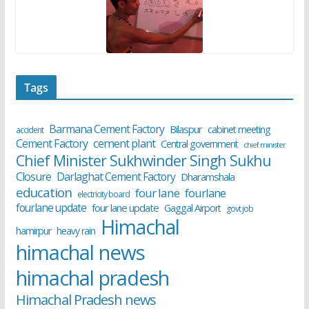
Tags
Barmana Cement Factory
Bilaspur
cabinet meeting
accident
cement plant
Cement Factory
Central government
chief minister
Chief Minister Sukhwinder Singh Sukhu
Closure
Darlaghat Cement Factory
Dharamshala
education
four lane
fourlane
electricity board
fourlane update
four lane update
Gaggal Airport
govt job
Himachal
hamirpur
heavy rain
himachal news
himachal pradesh
Himachal Pradesh news