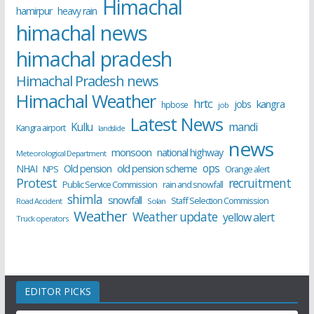
Himachal
hamirpur
heavy rain
himachal news
himachal pradesh
Himachal Pradesh news
Himachal Weather
hrtc
kangra
jobs
hpbose
job
Latest News
Kullu
mandi
Kangra airport
landslide
news
monsoon
national highway
Meteorological Department
ops
old pension scheme
NHAI
Old pension
NPS
Orange alert
Protest
recruitment
Public Service Commission
rain and snowfall
shimla
snowfall
Staff Selection Commission
Road Accident
Solan
Weather
Weather update
yellow alert
Truck operators
EDITOR PICKS