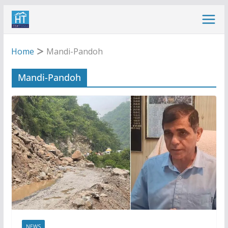
Skip
to
content
Home
Mandi-Pandoh
Mandi-Pandoh
NEWS