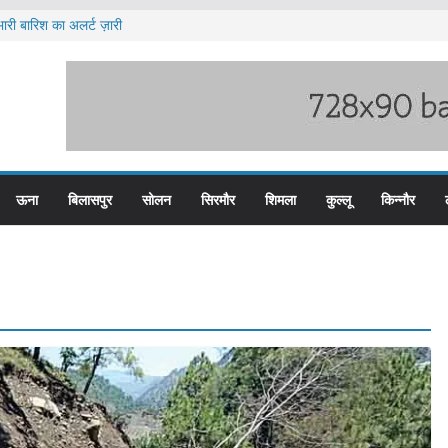
ारी बारिश का अलर्ट ज़ारी
ेटवर्क में यूपी और पंजाब से जुड़े मुख्य सप्लायर गिरफ्त
टीजीटी को मिलेगा संशोधित वेतन लाभ
य स्तरीय स्वतंत्रता दिवस समारोह
दों के लिए आवेदन आमंत्रित
ऊना
बिलासपुर
सोलन
सिरमौर
शिमला
कुल्लू
किन्नौर