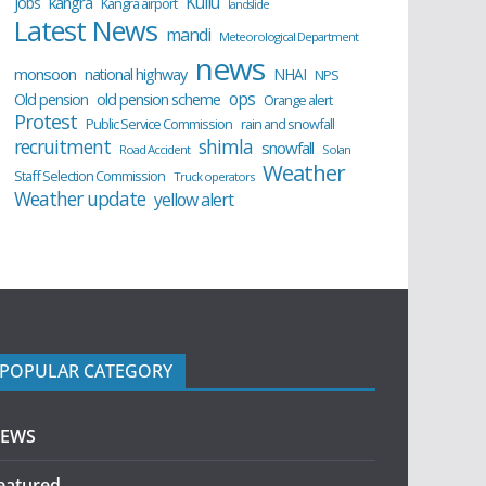
Kullu
kangra
jobs
Kangra airport
landslide
Latest News
mandi
Meteorological Department
news
monsoon
national highway
NHAI
NPS
ops
old pension scheme
Old pension
Orange alert
Protest
Public Service Commission
rain and snowfall
recruitment
shimla
snowfall
Road Accident
Solan
Weather
Staff Selection Commission
Truck operators
Weather update
yellow alert
POPULAR CATEGORY
EWS
eatured