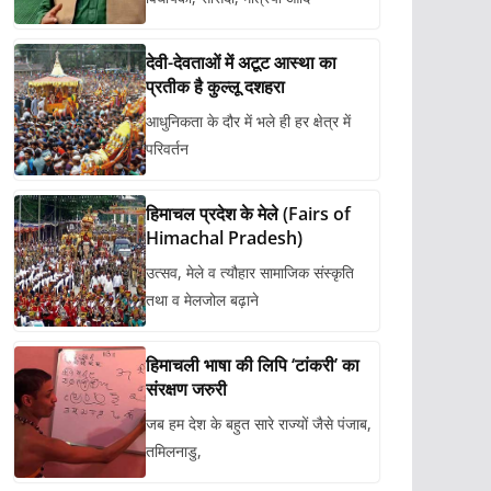
देवी-देवताओं में अटूट आस्था का
प्रतीक है कुल्लू दशहरा
आधुनिकता के दौर में भले ही हर क्षेत्र में
परिवर्तन
हिमाचल प्रदेश के मेले (Fairs of
Himachal Pradesh)
उत्सव, मेले व त्यौहार सामाजिक संस्कृति
तथा व मेलजोल बढ़ाने
हिमाचली भाषा की लिपि ‘टांकरी’ का
संरक्षण जरुरी
जब हम देश के बहुत सारे राज्यों जैसे पंजाब,
तमिलनाडु,