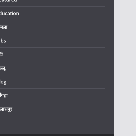
ducation
िमला
obs
डी
ल्लू
log
ँगड़ा
िलासपुर