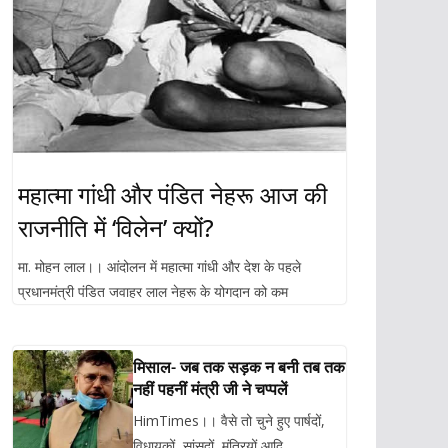
महात्मा गांधी और पंडित नेहरू आज की
राजनीति में ‘विलेन’ क्यों?
मा. मोहन लाल।। आंदोलन में महात्मा गांधी और देश के पहले
प्रधानमंत्री पंडित जवाहर लाल नेहरू के योगदान को कम
मिसाल- जब तक सड़क न बनी तब तक
नहीं पहनीं मंत्री जी ने चप्पलें
HimTimes।। वैसे तो चुने हुए पार्षदों,
विधायकों, सांसदों, मंत्रियों आदि