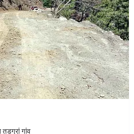
तडग्रां गांव