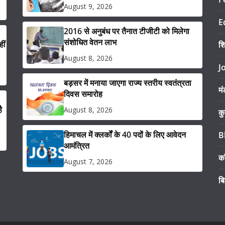
August 9, 2026
E
2016 से अनुबंध पर तैनात टीजीटी को मिलेगा
संशोधित वेतन लाभ
ीं
श
August 8, 2026
J
बड़सर में मनाया जाएगा राज्य स्तरीय स्वतंत्रता
मं
दिवस समारोह
ै
August 8, 2026
कु
हिमाचल में क्लर्कों के 40 पदों के लिए आवेदन
B
आमंत्रित
का
August 7, 2026
ब