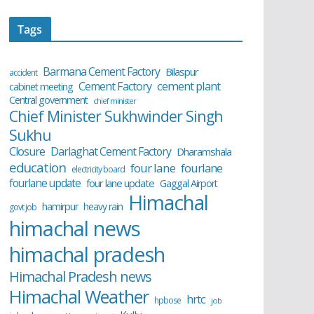
Tags
Barmana Cement Factory
Bilaspur
accident
cement plant
Cement Factory
cabinet meeting
Central government
chief minister
Chief Minister Sukhwinder Singh
Sukhu
Closure
Darlaghat Cement Factory
Dharamshala
education
four lane
fourlane
electricity board
fourlane update
four lane update
Gaggal Airport
Himachal
hamirpur
heavy rain
govt job
himachal news
himachal pradesh
Himachal Pradesh news
Himachal Weather
hrtc
hpbose
job