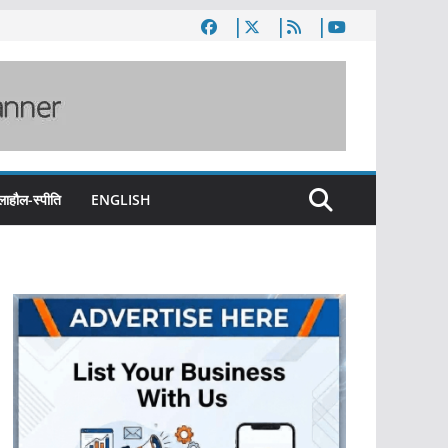
लाहौल-स्पीति
ENGLISH