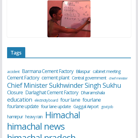
Tags
Barmana Cement Factory
Bilaspur
cabinet meeting
accident
cement plant
Cement Factory
Central government
chief minister
Chief Minister Sukhwinder Singh Sukhu
Closure
Darlaghat Cement Factory
Dharamshala
education
four lane
fourlane
electricity board
fourlane update
four lane update
Gaggal Airport
govt job
Himachal
hamirpur
heavy rain
himachal news
himachal pradesh