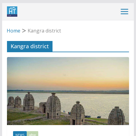
Skip
to
content
Home
Kangra district
Kangra district
NEWS
काँगड़ा