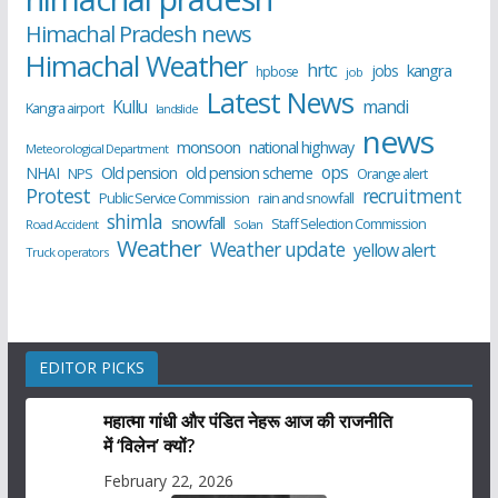
Himachal Pradesh news
Himachal Weather
hrtc
kangra
jobs
hpbose
job
Latest News
Kullu
mandi
Kangra airport
landslide
news
monsoon
national highway
Meteorological Department
ops
old pension scheme
NHAI
Old pension
NPS
Orange alert
Protest
recruitment
Public Service Commission
rain and snowfall
shimla
snowfall
Staff Selection Commission
Road Accident
Solan
Weather
Weather update
yellow alert
Truck operators
EDITOR PICKS
महात्मा गांधी और पंडित नेहरू आज की राजनीति
में ‘विलेन’ क्यों?
February 22, 2026